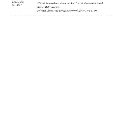
Lemezszám:
Előadó:
ismeretlen katonazenekar
; Szerző:
Faulwetter Antal
No. 4802.
Kiadó:
Baby-Record
;
Felvétel ideje:
1908 körül
; Közzététel ideje: 1970-01-01