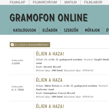
FILMALAP
FILMARCHÍVUM
MAFILM
FILMLABOR
Ez szóljon a GramofonRádióban!
Előadó:
Cs. és kir. 23. gyalogezred zenekara
, Vezényel:
Szeghő Sándo
Lemezszám:
Antal
1-21545
Kiadó:
Favorite Record
;
Felvétel ideje:
1905 körül
; Közzététel ideje: 1970-01-01
Előadó:
Mária Terézia cs. és kir. 32. gyalogezred zenekara
, Vezényel:
Lemezszám:
Faulwetter Antal
G. C.-70261
Kiadó:
Gramophone Concert Record
;
Felvétel ideje:
1905 körül
; Közzététel ideje: 1970-01-01