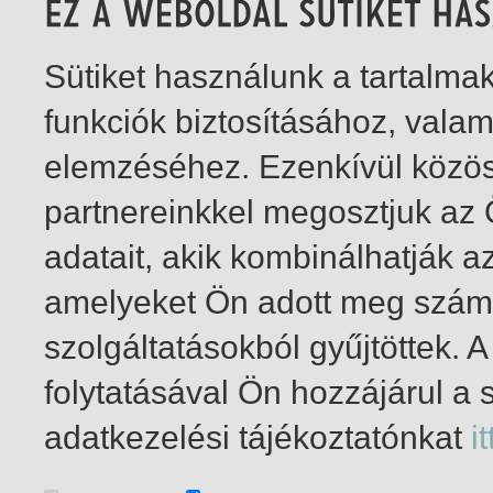
Sütiket használunk a tartalm
funkciók biztosításához, vala
elemzéséhez. Ezenkívül közö
partnereinkkel megosztjuk az
adatait, akik kombinálhatják a
amelyeket Ön adott meg számu
szolgáltatásokból gyűjtöttek.
folytatásával Ön hozzájárul a 
1-3
/ összesen 3 találat
adatkezelési tájékoztatónkat
it