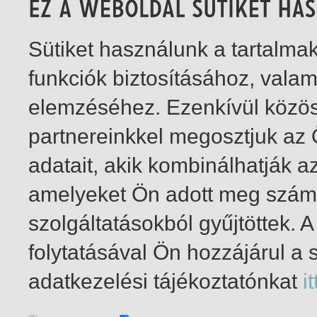
Sütiket használunk a tartalm
funkciók biztosításához, vala
elemzéséhez. Ezenkívül közö
partnereinkkel megosztjuk az
adatait, akik kombinálhatják a
amelyeket Ön adott meg számu
szolgáltatásokból gyűjtöttek.
folytatásával Ön hozzájárul a 
1-4
/ total 4 hit
adatkezelési tájékoztatónkat
it