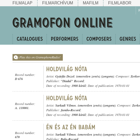
FILMALAP
FILMARCHÍVUM
MAFILM
FILMLABOR
Play this on GramophoneRadio!
Record number:
Artist:
Gyárfás Dezső
,
ismeretlen zenész (zongora)
; Composer:
Zerkov
D 676
Publisher:
"Diadal" Record
;
Date of recording:
1908 körül
; Date of publication: 1970-01-01
Record number:
Artist:
Sarkadi Vilmos
,
ismeretlen zenész (zongora)
; Composer:
Zerko
A. 118001.
Publisher:
Jumbo-Record
;
Date of recording:
1908 körül
; Date of publication: 1970-01-01
Record number:
Artist:
Sarkadi Vilmos
,
ismeretlen zenész (zongora)
; Composer:
Zerko
670
Publisher:
Baby-Record
;