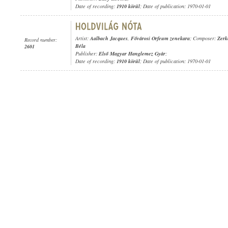
Date of recording:
1910 körül
; Date of publication: 1970-01-01
Artist:
Aalbach Jacques
,
Fővárosi Orfeum zenekara
; Composer:
Zerk
Record number:
Béla
2601
Publisher:
Első Magyar Hanglemez Gyár
;
Date of recording:
1910 körül
; Date of publication: 1970-01-01