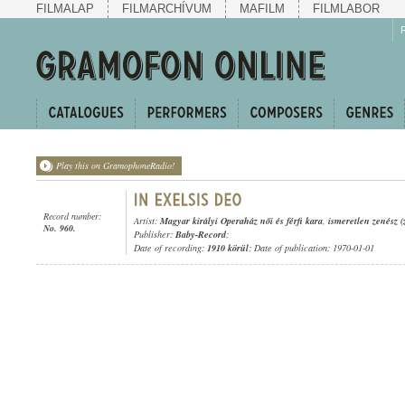
FILMALAP
FILMARCHÍVUM
MAFILM
FILMLABOR
Play this on GramophoneRadio!
Record number:
Artist:
Magyar királyi Operaház női és férfi kara
,
ismeretlen zenész (
No. 960.
Publisher:
Baby-Record
;
Date of recording:
1910 körül
; Date of publication: 1970-01-01