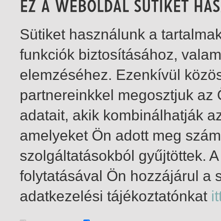
Sütiket használunk a tartalm
funkciók biztosításához, vala
elemzéséhez. Ezenkívül közö
partnereinkkel megosztjuk az
adatait, akik kombinálhatják a
amelyeket Ön adott meg számu
szolgáltatásokból gyűjtöttek.
folytatásával Ön hozzájárul a 
1-1
/ total 1 hit
adatkezelési tájékoztatónkat
it