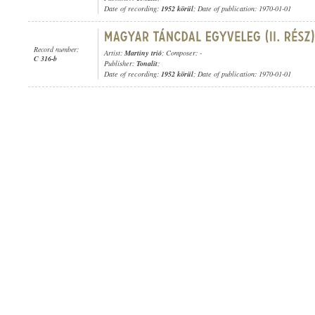
Date of recording:
1952 körül
; Date of publication: 1970-01-01
Record number:
Artist:
Martiny trió
; Composer: -
C 316-b
Publisher:
Tonalit
;
Date of recording:
1952 körül
; Date of publication: 1970-01-01