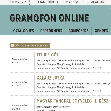
FILMALAP
FILMARCHÍVUM
MAFILM
FILMLABOR
Play this on GramophoneRadio!
Record number:
Artist:
Kazal László
,
Magyar Rádió Tánczenekara
; Composer:
Scham
T 7126-a
Publisher:
Magyar Hanglemezgyártó Vállalat
;
Date of recording:
1952 körül
; Date of publication: 1970-01-01
Record number:
Artist:
Kazal László
,
Magyar Rádió Tánczenekara
; Composer:
Darázs
T 7126-b
Publisher:
Magyar Hanglemezgyártó Vállalat
;
Date of recording:
1952 körül
; Date of publication: 1970-01-01
Record number:
Artist:
Martiny trió
; Composer: -
C 316-a
Publisher:
Tonalit
;