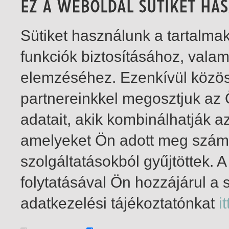
Sütiket használunk a tartalm
funkciók biztosításához, vala
elemzéséhez. Ezenkívül közö
partnereinkkel megosztjuk az
adatait, akik kombinálhatják a
amelyeket Ön adott meg számu
szolgáltatásokból gyűjtöttek.
folytatásával Ön hozzájárul a 
1-4
/ total 4 hit
adatkezelési tájékoztatónkat
it