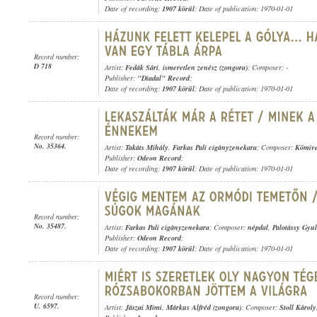
Date of recording:
1907 körül
; Date of publication: 1970-01-01
Record number:
D 718
Artist:
Fedák Sári
,
ismeretlen zenész (zongora)
; Composer: -
Publisher:
"Diadal" Record
;
Date of recording:
1907 körül
; Date of publication: 1970-01-01
Record number:
No. 35364.
Artist:
Takáts Mihály
,
Farkas Pali cigányzenekara
; Composer:
Kömive
Publisher:
Odeon Record
;
Date of recording:
1907 körül
; Date of publication: 1970-01-01
Record number:
No. 35487.
Artist:
Farkas Pali cigányzenekara
; Composer:
népdal
,
Palotássy Gyu
Publisher:
Odeon Record
;
Date of recording:
1907 körül
; Date of publication: 1970-01-01
Record number:
U. 6597.
Artist:
Jászai Mimi
,
Márkus Alfréd (zongora)
; Composer:
Stoll Károly