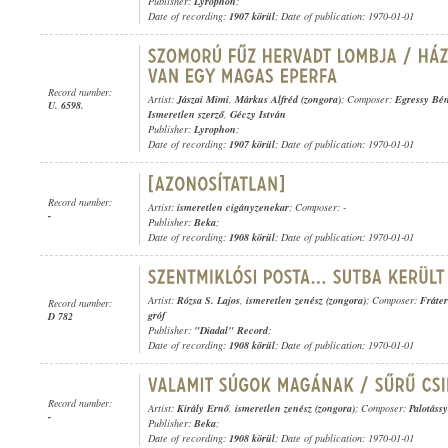
Publisher:
Lyrophon
;
Date of recording:
1907 körül
; Date of publication: 1970-01-01
Record number:
Artist:
Jászai Mimi
,
Márkus Alfréd (zongora)
; Composer:
Egressy Bé
U. 6598.
Ismeretlen szerző
,
Géczy István
Publisher:
Lyrophon
;
Date of recording:
1907 körül
; Date of publication: 1970-01-01
Record number:
Artist:
ismeretlen cigányzenekar
; Composer: -
-
Publisher:
Beka
;
Date of recording:
1908 körül
; Date of publication: 1970-01-01
Artist:
Rózsa S. Lajos
,
ismeretlen zenész (zongora)
; Composer:
Fráte
Record number:
gróf
D 782
Publisher:
"Diadal" Record
;
Date of recording:
1908 körül
; Date of publication: 1970-01-01
Record number:
Artist:
Király Ernő
,
ismeretlen zenész (zongora)
; Composer:
Palotáss
-
Publisher:
Beka
;
Date of recording:
1908 körül
; Date of publication: 1970-01-01