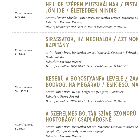
Record number:
1-29510
Artist:
Eleméry Klárika
,
Pintér Imre
,
ismeretlen zenész (zongora)
; C
Publisher:
Favorite Record
;
Date of recording:
1905 körül
; Date of publication: 1970-01-01
Record number:
Artist:
Pintér Imre
,
ismeretlen zenész (zongora)
; Composer:
Schmidt 
1-25649
Gyula
,
népdal
Publisher:
Favorite Record
;
Date of recording:
1906 körül
; Date of publication: 1970-01-01
Record number:
No. 35225.
Artist:
Pintér Imre
,
Kende Frigyesné (zongora)
; Composer: -
Publisher:
Odeon Record
;
Date of recording:
1906 körül
; Date of publication: 1970-01-01
Record number:
Artist:
Pintér Imre
,
ismeretlen zenész (zongora)
; Composer:
ismeretle
1-25661
szerző
-
Czuczor Gergely
,
ismeretlen szerző
Publisher:
Favorite Record
;