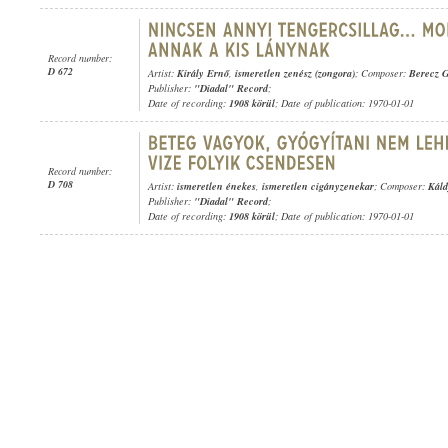
Record number:
D 672
Artist:
Király Ernő
,
ismeretlen zenész (zongora)
; Composer:
Berecz 
Publisher:
"Diadal" Record
;
Date of recording:
1908 körül
; Date of publication: 1970-01-01
Record number:
D 708
Artist:
ismeretlen énekes
,
ismeretlen cigányzenekar
; Composer:
Káld
Publisher:
"Diadal" Record
;
Date of recording:
1908 körül
; Date of publication: 1970-01-01