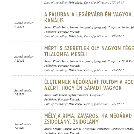
Date of recording:
1906 körül
; Date of publication: 1970-01-01
Record number:
1-25618
Artist:
Pintér Imre
,
ismeretlen zenész (zongora)
; Composer:
Nádor Jó
Publisher:
Favorite Record
;
Date of recording:
1906 körül
; Date of publication: 1970-01-01
Record number:
1-25622
Artist:
Pintér Imre
,
ismeretlen zenész (zongora)
; Composer:
Stoll Kár
Publisher:
Favorite Record
;
Date of recording:
1906 körül
; Date of publication: 1970-01-01
Record number:
1-23559
Artist:
Toll Jancsi cigányzenekara
; Composer: -
Publisher:
Favorite Record
;
Date of recording:
1907 körül
; Date of publication: 1970-01-01
Record number:
1-25743
Artist:
Szántó Gáspár
,
Kende Frigyesné (zongora)
; Composer:
népdal
Publisher:
Favorite Record
;