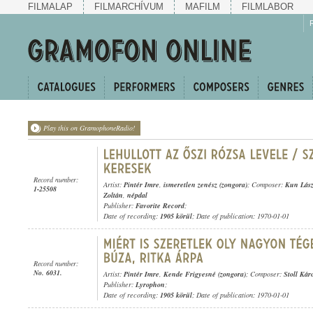
FILMALAP
FILMARCHÍVUM
MAFILM
FILMLABOR
Play this on GramophoneRadio!
Record number:
Artist:
Pintér Imre
,
ismeretlen zenész (zongora)
; Composer:
Kun Lász
1-25508
Zoltán
,
népdal
Publisher:
Favorite Record
;
Date of recording:
1905 körül
; Date of publication: 1970-01-01
Record number:
No. 6031.
Artist:
Pintér Imre
,
Kende Frigyesné (zongora)
; Composer:
Stoll Kár
Publisher:
Lyrophon
;
Date of recording:
1905 körül
; Date of publication: 1970-01-01