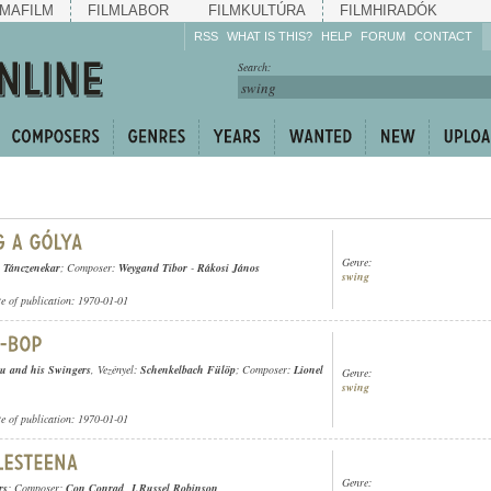
MAFILM
FILMLABOR
FILMKULTÚRA
FILMHIRADÓK
RSS
WHAT IS THIS?
HELP
FORUM
CONTACT
Listen!
Search:
Enrich!
Keep track of what is
happening!
Share!
Genre:
a Tánczenekar
; Composer:
Weygand Tibor
-
Rákosi János
swing
te of publication: 1970-01-01
lu and his Swingers
, Vezényel:
Schenkelbach Fülöp
; Composer:
Lionel
Genre:
swing
te of publication: 1970-01-01
Genre:
rs
; Composer:
Con Conrad
,
J.Russel Robinson