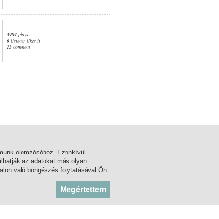
3984
plays
0
listener likes it
13
comment
1. page
almunk elemzéséhez. Ezenkívül
lhatják az adatokat más olyan
alon való böngészés folytatásával Ön
BLOG
KÖZADATTÁR
Megértettem
FORUM
MSZH
FACEBOOK
ARTISJUS
TWITTER
OSZMI
OSZK ZENEMŰTÁR