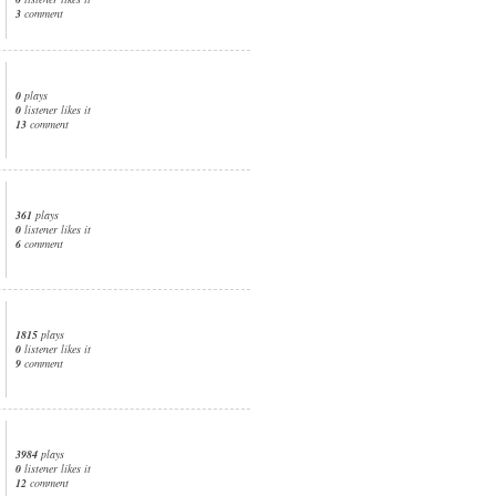
3
comment
0
plays
0
listener likes it
13
comment
361
plays
0
listener likes it
6
comment
1815
plays
0
listener likes it
9
comment
3984
plays
0
listener likes it
12
comment