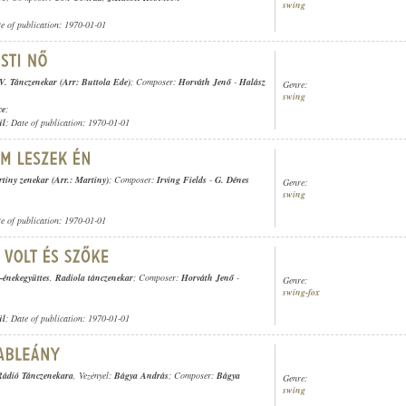
swing
te of publication: 1970-01-01
. Tánczenekar (Arr: Buttola Ede)
; Composer:
Horváth Jenő
-
Halász
Genre:
swing
ce
;
ül
; Date of publication: 1970-01-01
tiny zenekar (Arr.: Martiny)
; Composer:
Irving Fields
-
G. Dénes
Genre:
swing
te of publication: 1970-01-01
-énekegyüttes
,
Radiola tánczenekar
; Composer:
Horváth Jenő
-
Genre:
swing-fox
ül
; Date of publication: 1970-01-01
ádió Tánczenekara
, Vezényel:
Bágya András
; Composer:
Bágya
Genre:
swing