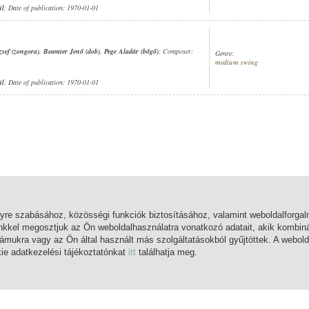
ül
; Date of publication: 1970-01-01
zsef (zongora)
,
Beamter Jenő (dob)
,
Pege Aladár (bőgő)
; Composer:
Genre:
medium swing
ül
; Date of publication: 1970-01-01
lyre szabásához, közösségi funkciók biztosításához, valamint weboldalforg
nkkel megosztjuk az Ön weboldalhasználatra vonatkozó adatait, akik kombiná
mukra vagy az Ön által használt más szolgáltatásokból gyűjtöttek. A webold
kie adatkezelési tájékoztatónkat
itt
találhatja meg.
MAIN PAGE
LOG IN
REGISTRATION
WHAT IS THIS?
HELP