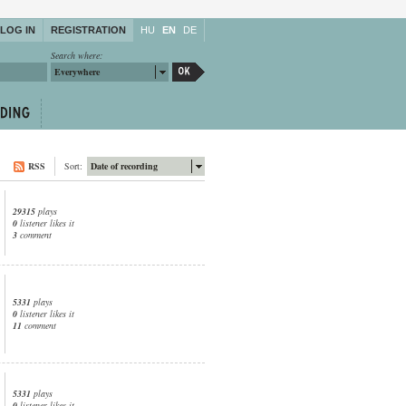
LOG IN
REGISTRATION
HU
EN
DE
Search where:
Everywhere
RSS
Sort:
Date of recording
29315
plays
0
listener likes it
3
comment
5331
plays
0
listener likes it
11
comment
5331
plays
0
listener likes it