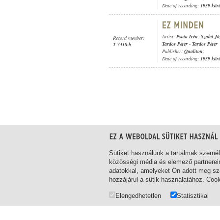
Date of recording:
1959 kör
Artist:
Psota Irén
,
Szabó Jó
Record number:
Tardos Péter
-
Tardos Péter
T 7418-b
Publisher:
Qualiton
;
Date of recording:
1959 kör
1-8
/ total 8 hit
Sütiket használunk a tartalmak szemé
közösségi média és elemező partnerei
adatokkal, amelyeket Ön adott meg szá
hozzájárul a sütik használatához. Coo
Elengedhetetlen
Statisztikai