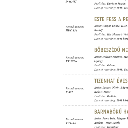
D 46.437
Publisher:
Durium-Patria
;
Date of recording:
1946
; Da
Artist:
Gáspár Endre
,
H.M.V
Record number:
Rudolf
HUC 134
Publisher:
His Master's Voi
Date of recording:
1946 kör
Artist:
Holéczy együttes
,
Mar
Record number:
György
XY 507-b
Publisher:
Odeon
;
Date of recording:
1948
; Da
Artist:
Lantos Olivér
,
Bágya
Record number:
Rákosi János
R 472
Publisher:
Radiola
;
Date of recording:
1948 kör
Artist:
Psota Irén
,
Magyar R
Record number:
András
-
Hárs László
T 7418-a
Publisher:
Qualiton
;