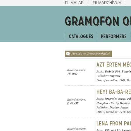
FILMALAP
FILMARCHÍVUM
Play this on GramophoneRadio!
Record number:
Artist:
Bodnár Piri
,
Buttol
JU 3002
Publisher:
Imperial
;
Date of recording:
1943
; Da
Artist:
ismeretlen kórus
,
Fi
Record number:
Hampton
-
Curley Hamner
D 46.437
Publisher:
Durium-Patria
;
Date of recording:
1946
; Da
Record number:
Artist:
Filu and his Swinge