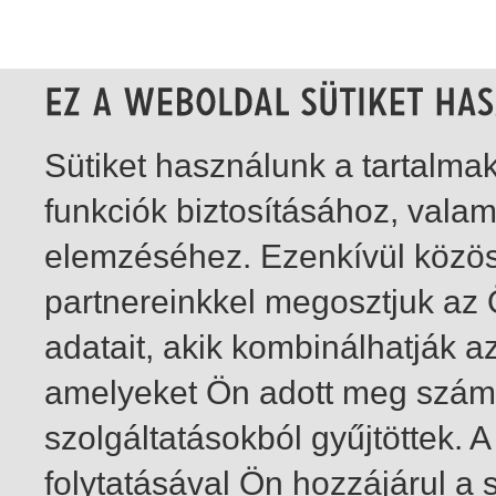
Sütiket használunk a tartalm
funkciók biztosításához, vala
elemzéséhez. Ezenkívül közö
partnereinkkel megosztjuk az
adatait, akik kombinálhatják a
amelyeket Ön adott meg számu
szolgáltatásokból gyűjtöttek.
folytatásával Ön hozzájárul a 
1-20
/ total 30 hit