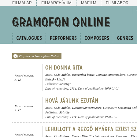
FILMALAP
FILMARCHÍVUM
MAFILM
FILMLABOR
Play this on GramophoneRadio!
Artist:
Sebő Miklós
,
ismeretlen kórus
,
Domina tánczenekara
; Compo
Record number:
Ilniczky László
A 42
Publisher:
Kristály
;
Date of recording:
1934
; Date of publication: 1970-01-01
Record number:
Artist:
Sebő Miklós
,
Domina tánczenekara
; Composer:
Eisemann Mih
A 42
Publisher:
Kristály
;
Date of recording:
1934
; Date of publication: 1970-01-01
Record number:
Artist:
László Imre
,
Berkes Béla ifj. cigányzenekara
; Composer:
Rácz