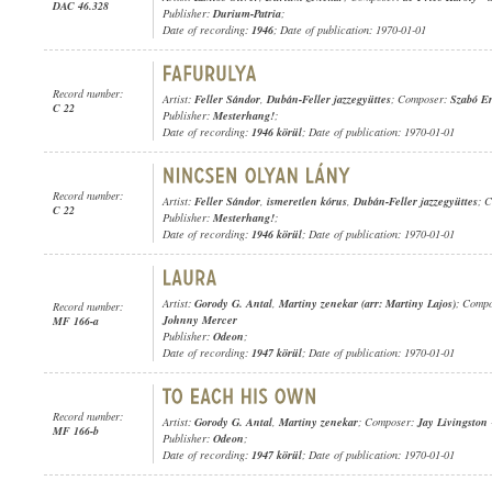
DAC 46.328
Publisher:
Durium-Patria
;
Date of recording:
1946
; Date of publication: 1970-01-01
Record number:
Artist:
Feller Sándor
,
Dubán-Feller jazzegyüttes
; Composer:
Szabó E
C 22
Publisher:
Mesterhang!
;
Date of recording:
1946 körül
; Date of publication: 1970-01-01
Record number:
Artist:
Feller Sándor
,
ismeretlen kórus
,
Dubán-Feller jazzegyüttes
; 
C 22
Publisher:
Mesterhang!
;
Date of recording:
1946 körül
; Date of publication: 1970-01-01
Artist:
Gorody G. Antal
,
Martiny zenekar (arr: Martiny Lajos)
; Comp
Record number:
Johnny Mercer
MF 166-a
Publisher:
Odeon
;
Date of recording:
1947 körül
; Date of publication: 1970-01-01
Record number:
Artist:
Gorody G. Antal
,
Martiny zenekar
; Composer:
Jay Livingston
MF 166-b
Publisher:
Odeon
;
Date of recording:
1947 körül
; Date of publication: 1970-01-01