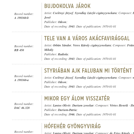
Artist:
Cselényi József
,
Szendlay László cigányzenekara
; Composer:
Record number:
Jenő
A 198360-b
Publisher:
Odeon
;
Date of recording:
1943
; Date of publication: 1970-01-01
Artist:
Orbán Sándor
,
Veres Károly cigányzenekara
; Composer:
Frát
Record number:
Mihály
RB 450
Publisher:
Radiola
;
Date of recording:
1943
; Date of publication: 1970-01-01
Record number:
Artist:
Cselényi József
,
Szendlay László cigányzenekara
; Composer:
A 198360-a
Publisher:
Odeon
;
Date of recording:
1943
; Date of publication: 1970-01-01
Record number:
Artist:
Lantos Olivér
,
Durium zenekar
; Composer:
Vértes Henrik
-
Il
DAC 46.328
Publisher:
Durium-Patria
;
Date of recording:
1946
; Date of publication: 1970-01-01
Record number:
Artist:
Lantos Olivér
,
Durium zenekar
; Composer:
de Fries Károly
-