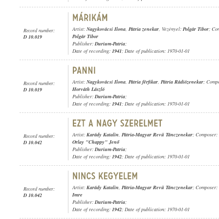
Artist:
Nagykovácsi Ilona
,
Pátria zenekar
, Vezényel:
Polgár Tibor
; Co
Record number:
Polgár Tibor
D 10.019
Publisher:
Durium-Patria
;
Date of recording:
1941
; Date of publication: 1970-01-01
Artist:
Nagykovácsi Ilona
,
Pátria férfikar
,
Pátria Rádiózenekar
; Comp
Record number:
Horváth László
D 10.019
Publisher:
Durium-Patria
;
Date of recording:
1941
; Date of publication: 1970-01-01
Artist:
Karády Katalin
,
Pátria-Magyar Revü Tánczenekar
; Composer:
Record number:
Orlay "Chappy" Jenő
D 10.042
Publisher:
Durium-Patria
;
Date of recording:
1942
; Date of publication: 1970-01-01
Artist:
Karády Katalin
,
Pátria-Magyar Revü Tánczenekar
; Composer:
Record number:
Imre
D 10.042
Publisher:
Durium-Patria
;
Date of recording:
1942
; Date of publication: 1970-01-01