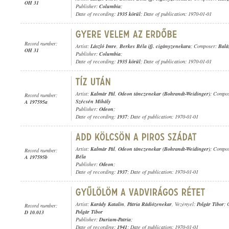
OH 31
Publisher:
Columbia
;
Date of recording:
1935 körül
; Date of publication: 1970-01-01
Record number:
Artist:
László Imre
,
Berkes Béla ifj. cigányzenekara
; Composer:
Balá
OH 31
Publisher:
Columbia
;
Date of recording:
1935 körül
; Date of publication: 1970-01-01
Artist:
Kalmár Pál
,
Odeon tánczenekar (Bohrandt-Weidinger)
; Compo
Record number:
Szécsén Mihály
A 197595a
Publisher:
Odeon
;
Date of recording:
1937
; Date of publication: 1970-01-01
Artist:
Kalmár Pál
,
Odeon tánczenekar (Bohrandt-Weidinger)
; Compo
Record number:
Béla
A 197595b
Publisher:
Odeon
;
Date of recording:
1937
; Date of publication: 1970-01-01
Artist:
Karády Katalin
,
Pátria Rádiózenekar
, Vezényel:
Polgár Tibor
; 
Record number:
Polgár Tibor
D 10.013
Publisher:
Durium-Patria
;
Date of recording:
1941
; Date of publication: 1970-01-01