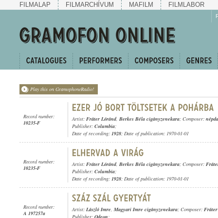
FILMALAP
FILMARCHÍVUM
MAFILM
FILMLABOR
Play this on GramophoneRadio!
Record number:
Artist:
Fráter Lóránd
,
Berkes Béla cigányzenekara
; Composer:
népda
10235-F
Publisher:
Columbia
;
Date of recording:
1928
; Date of publication: 1970-01-01
Record number:
Artist:
Fráter Lóránd
,
Berkes Béla cigányzenekara
; Composer:
Fráte
10235-F
Publisher:
Columbia
;
Date of recording:
1928
; Date of publication: 1970-01-01
Record number:
Artist:
László Imre
,
Magyari Imre cigányzenekara
; Composer:
Fráter
A 197257a
Publisher:
Odeon
;