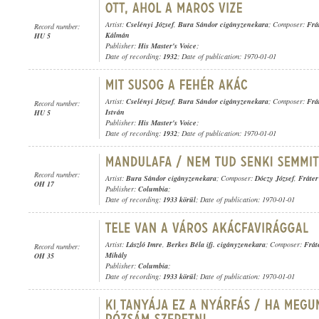
Artist:
Cselényi József
,
Bura Sándor cigányzenekara
; Composer:
Frá
Record number:
Kálmán
HU 5
Publisher:
His Master's Voice
;
Date of recording:
1932
; Date of publication: 1970-01-01
Artist:
Cselényi József
,
Bura Sándor cigányzenekara
; Composer:
Frá
Record number:
István
HU 5
Publisher:
His Master's Voice
;
Date of recording:
1932
; Date of publication: 1970-01-01
Record number:
Artist:
Bura Sándor cigányzenekara
; Composer:
Dóczy József
,
Fráter
OH 17
Publisher:
Columbia
;
Date of recording:
1933 körül
; Date of publication: 1970-01-01
Artist:
László Imre
,
Berkes Béla ifj. cigányzenekara
; Composer:
Frát
Record number:
Mihály
OH 35
Publisher:
Columbia
;
Date of recording:
1933 körül
; Date of publication: 1970-01-01