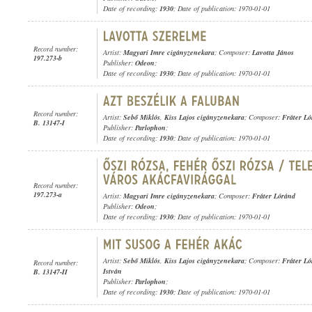
Date of recording:
1930
; Date of publication: 1970-01-01
Record number:
Artist:
Magyari Imre cigányzenekara
; Composer:
Lavotta János
197.273-b
Publisher:
Odeon
;
Date of recording:
1930
; Date of publication: 1970-01-01
Record number:
Artist:
Sebő Miklós
,
Kiss Lajos cigányzenekara
; Composer:
Fráter Ló
B. 13147-I
Publisher:
Parlophon
;
Date of recording:
1930
; Date of publication: 1970-01-01
Record number:
197.273-a
Artist:
Magyari Imre cigányzenekara
; Composer:
Fráter Lóránd
Publisher:
Odeon
;
Date of recording:
1930
; Date of publication: 1970-01-01
Artist:
Sebő Miklós
,
Kiss Lajos cigányzenekara
; Composer:
Fráter Ló
Record number:
István
B. 13147-II
Publisher:
Parlophon
;
Date of recording:
1930
; Date of publication: 1970-01-01