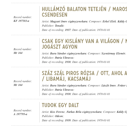
Record number:
KF 197583-a
Artist:
Magyari Imre cigányzenekara
; Composer:
Erkel Elek
,
Káldy 
Publisher:
Tonalit
;
Date of recording:
1937
; Date of publication: 1970-01-01
Record number:
Mr 164
Artist:
Bura Sándor cigányzenekara
; Composer:
Szentirmay Elemér
,
Publisher:
Patria Ultravox
;
Date of recording:
1938
; Date of publication: 1970-01-01
Record number:
Mr 164
Artist:
Bura Sándor cigányzenekara
; Composer:
László Imre
,
Fráter
Publisher:
Patria Ultravox
;
Date of recording:
1938
; Date of publication: 1970-01-01
Record number:
Artist:
Kiss Ferenc
,
Farkas Béla cigányzenekara
; Composer:
Káldy G
A 197795-a
Publisher:
Odeon
;
Date of recording:
1939
; Date of publication: 1970-01-01