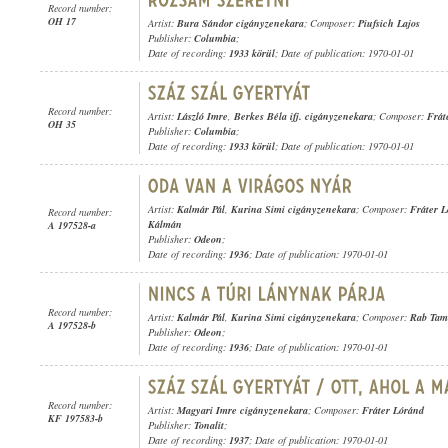
Record number:
OH 17
Artist:
Bura Sándor cigányzenekara
; Composer:
Piufsich Lajos
Publisher:
Columbia
;
Date of recording:
1933 körül
; Date of publication: 1970-01-01
Record number:
Artist:
László Imre
,
Berkes Béla ifj. cigányzenekara
; Composer:
Frát
OH 35
Publisher:
Columbia
;
Date of recording:
1933 körül
; Date of publication: 1970-01-01
Artist:
Kalmár Pál
,
Kurina Simi cigányzenekara
; Composer:
Fráter 
Record number:
Kálmán
A 197528-a
Publisher:
Odeon
;
Date of recording:
1936
; Date of publication: 1970-01-01
Record number:
Artist:
Kalmár Pál
,
Kurina Simi cigányzenekara
; Composer:
Rab Tam
A 197528-b
Publisher:
Odeon
;
Date of recording:
1936
; Date of publication: 1970-01-01
Record number:
Artist:
Magyari Imre cigányzenekara
; Composer:
Fráter Lóránd
KF 197583-b
Publisher:
Tonalit
;
Date of recording:
1937
; Date of publication: 1970-01-01