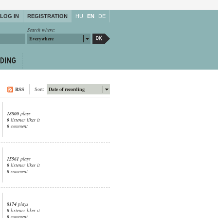
LOG IN
REGISTRATION
HU
EN
DE
Search where:
Everywhere
RSS
Sort:
Date of recording
18800
plays
0
listener likes it
0
comment
15561
plays
0
listener likes it
0
comment
8174
plays
0
listener likes it
0
comment