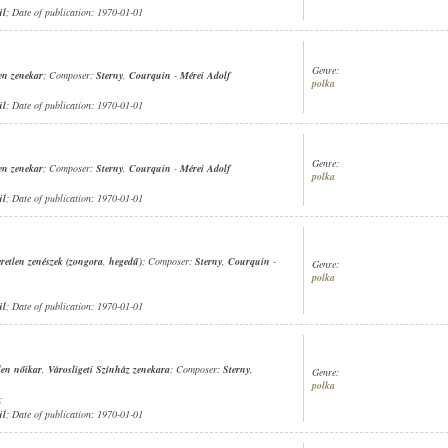
ül
; Date of publication: 1970-01-01
Genre:
en zenekar
; Composer:
Sterny
,
Courquin
-
Mérei Adolf
polka
ül
; Date of publication: 1970-01-01
Genre:
en zenekar
; Composer:
Sterny
,
Courquin
-
Mérei Adolf
polka
ül
; Date of publication: 1970-01-01
retlen zenészek (zongora
,
hegedű)
; Composer:
Sterny
,
Courquin
-
Genre:
polka
ül
; Date of publication: 1970-01-01
len nőikar
,
Városligeti Színház zenekara
; Composer:
Sterny
,
Genre:
polka
;
ül
; Date of publication: 1970-01-01