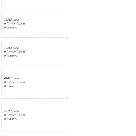
10315
plays
0
listener likes it
0
comment
10312
plays
0
listener likes it
0
comment
47491
plays
0
listener likes it
0
comment
53161
plays
0
listener likes it
0
comment