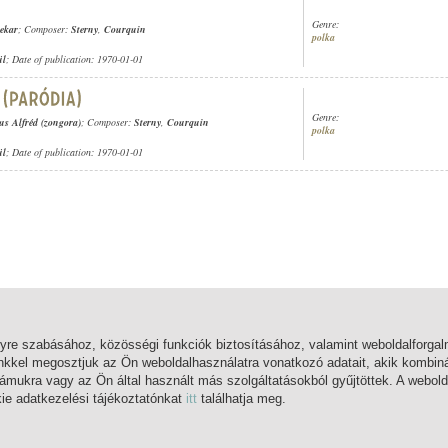
Genre:
nekar
; Composer:
Sterny
,
Courquin
polka
ül
; Date of publication: 1970-01-01
Genre:
s Alfréd (zongora)
; Composer:
Sterny
,
Courquin
polka
ül
; Date of publication: 1970-01-01
lyre szabásához, közösségi funkciók biztosításához, valamint weboldalforg
nkkel megosztjuk az Ön weboldalhasználatra vonatkozó adatait, akik kombiná
mukra vagy az Ön által használt más szolgáltatásokból gyűjtöttek. A webold
kie adatkezelési tájékoztatónkat
itt
találhatja meg.
MAIN PAGE
LOG IN
REGISTRATION