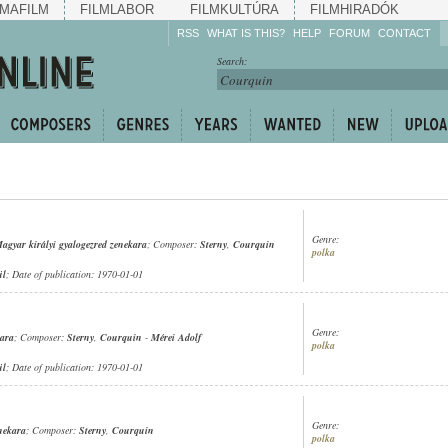
MAFILM
FILMLABOR
FILMKULTÚRA
FILMHIRADÓK
RSS
WHAT IS THIS?
HELP
FORUM
CONTACT
Listen!
Search:
Enrich!
Keep track of what is
happening!
Share!
Genre:
agyar királyi gyalogezred zenekara
; Composer:
Sterny
,
Courquin
polka
ül
; Date of publication: 1970-01-01
Genre:
kara
; Composer:
Sterny
,
Courquin
-
Mérei Adolf
polka
ül
; Date of publication: 1970-01-01
Genre:
nekara
; Composer:
Sterny
,
Courquin
polka