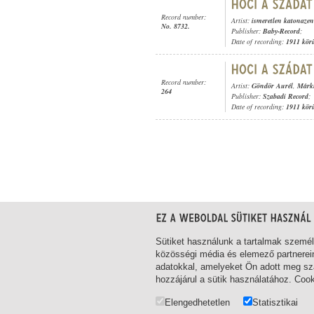
Record number:
Artist:
ismeretlen katonaze
No. 8732.
Publisher:
Baby-Record
;
Date of recording:
1911 kör
Record number:
Artist:
Göndör Aurél
,
Márku
264
Publisher:
Szabadi Record
;
Date of recording:
1911 kör
1-9
/ total 9 hit
Sütiket használunk a tartalmak szemé
közösségi média és elemező partnerei
adatokkal, amelyeket Ön adott meg szá
hozzájárul a sütik használatához. Coo
Elengedhetetlen
Statisztikai