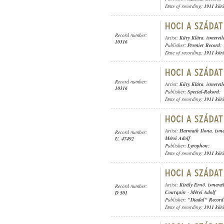
Date of recording:
1911 kör
Record number:
Artist:
Küry Klára
,
ismeretl
10316
Publisher:
Premier Record
;
Date of recording:
1911 kör
Record number:
Artist:
Küry Klára
,
ismeretl
10316
Publisher:
Special-Rekord
;
Date of recording:
1911 kör
Artist:
Harmath Ilona
,
isme
Record number:
Mérei Adolf
U. 47492
Publisher:
Lyrophon
;
Date of recording:
1911 kör
Artist:
Király Ernő
,
ismeret
Record number:
Courquin
-
Mérei Adolf
D 501
Publisher:
"Diadal" Record
Date of recording:
1911 kör