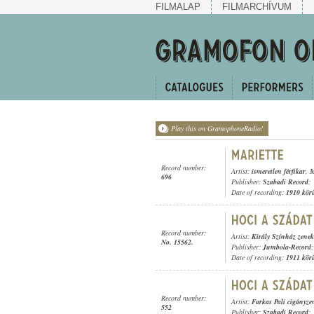
FILMALAP
FILMARCHÍVUM
Play this on GramophoneRadio!
Record number:
Artist:
ismeretlen férfikar
,
M
696
Publisher:
Szabadi Record
;
Date of recording:
1910 kör
Record number:
Artist:
Király Színház zene
No. 15562.
Publisher:
Jumbola-Record
;
Date of recording:
1911 kör
Record number:
Artist:
Farkas Pali cigányze
552
Publisher:
Szabadi Record
;