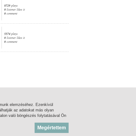
8729
plays
0
listener likes it
0
comment
5574
plays
0
listener likes it
0
comment
1. page
almunk elemzéséhez. Ezenkívül
lhatják az adatokat más olyan
alon való böngészés folytatásával Ön
BLOG
KÖZADATTÁR
Megértettem
FORUM
MSZH
FACEBOOK
ARTISJUS