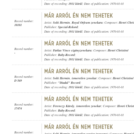
Date of recording:
1911 körül
; Date of publication: 1970-01-01
Record number:
Artist:
Solti Hermin
,
Royal Orfeum zenekara
; Composer:
Henri Chri
10101
Publisher:
Special-Rekord
;
Date of recording:
1911 körül
; Date of publication: 1970-01-01
Record number:
Artist:
Farkas Vince cigányzenekara
; Composer:
Henri Christiné
-
Publisher:
Baby-Record
;
Date of recording:
1911 körül
; Date of publication: 1970-01-01
Record number:
Artist:
Solti Hermin
,
ismeretlen zenekar
; Composer:
Henri Christiné
D 569
Publisher:
"Diadal" Record
;
Date of recording:
1911 körül
; Date of publication: 1970-01-01
Record number:
Artist:
Ferenczy Károly
,
ismeretlen zenekar
; Composer:
Henri Christ
17474
Publisher:
Baby-Record
;
Date of recording:
1911 körül
; Date of publication: 1970-01-01
Record number:
Artist:
Solti Hermin
,
ismeretlen zenész (zongora)
; Composer:
Henri C