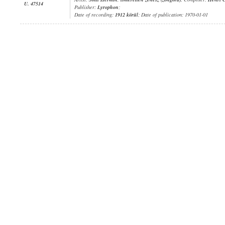
U. 47514
Publisher:
Lyrophon
;
Date of recording:
1912 körül
; Date of publication: 1970-01-01