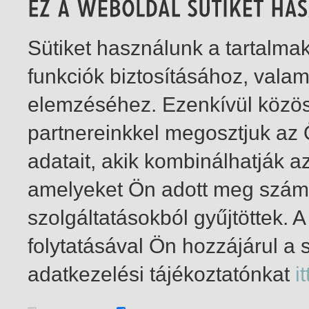
Sütiket használunk a tartalm
funkciók biztosításához, vala
elemzéséhez. Ezenkívül közö
partnereinkkel megosztjuk az
adatait, akik kombinálhatják a
amelyeket Ön adott meg számu
szolgáltatásokból gyűjtöttek.
folytatásával Ön hozzájárul a 
1-8
/ total 8 hit
adatkezelési tájékoztatónkat
it