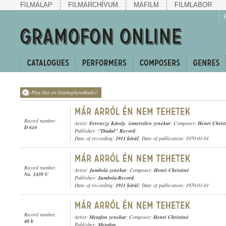
FILMALAP
FILMARCHÍVUM
MAFILM
FILMLABOR
Play this on GramophoneRadio!
Record number:
Artist:
Ferenczy Károly
,
ismeretlen zenekar
; Composer:
Henri Christ
D 614
Publisher:
"Diadal" Record
;
Date of recording:
1911 körül
; Date of publication: 1970-01-01
Record number:
Artist:
Jumbola zenekar
; Composer:
Henri Christiné
No. 1439 U
Publisher:
Jumbola-Record
;
Date of recording:
1911 körül
; Date of publication: 1970-01-01
Record number:
Artist:
Metafon zenekar
; Composer:
Henri Christiné
48 b
Publisher:
Metafon
;