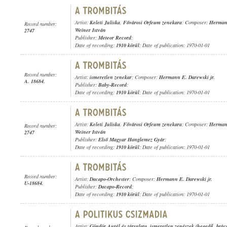
Artist:
Keleti Juliska
,
Fővárosi Orfeum zenekara
; Composer:
Hermann
Record number:
Weiner István
2747
Publisher:
Meteor Record
;
Date of recording:
1910 körül
; Date of publication: 1970-01-01
Record number:
Artist:
ismeretlen zenekar
; Composer:
Hermann E. Darewski jr.
A. 18684.
Publisher:
Baby-Record
;
Date of recording:
1910 körül
; Date of publication: 1970-01-01
Artist:
Keleti Juliska
,
Fővárosi Orfeum zenekara
; Composer:
Hermann
Record number:
Weiner István
2747
Publisher:
Első Magyar Hanglemez Gyár
;
Date of recording:
1910 körül
; Date of publication: 1970-01-01
Record number:
Artist:
Dacapo-Orchester
; Composer:
Hermann E. Darewski jr.
U-18684.
Publisher:
Dacapo-Record
;
Date of recording:
1910 körül
; Date of publication: 1970-01-01
Artist:
Göndör Aurél és társulata
,
ismeretlen zenészek (hegedű
,
brác