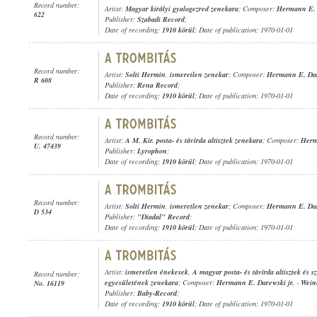
Record number:
Artist:
Magyar királyi gyalogezred zenekara
; Composer:
Hermann E. 
622
Publisher:
Szabadi Record
;
Date of recording:
1910 körül
; Date of publication: 1970-01-01
Record number:
Artist:
Solti Hermin
,
ismeretlen zenekar
; Composer:
Hermann E. Dar
R 608
Publisher:
Rena Record
;
Date of recording:
1910 körül
; Date of publication: 1970-01-01
Record number:
Artist:
A M. Kir. posta- és távírda altisztek zenekara
; Composer:
Herm
U. 47439
Publisher:
Lyrophon
;
Date of recording:
1910 körül
; Date of publication: 1970-01-01
Record number:
Artist:
Solti Hermin
,
ismeretlen zenekar
; Composer:
Hermann E. Dar
D 534
Publisher:
"Diadal" Record
;
Date of recording:
1910 körül
; Date of publication: 1970-01-01
Artist:
ismeretlen énekesek
,
A magyar posta- és távírda altisztek és s
Record number:
egyesületének zenekara
; Composer:
Hermann E. Darewski jr.
-
Wein
No. 16119
Publisher:
Baby-Record
;
Date of recording:
1910 körül
; Date of publication: 1970-01-01