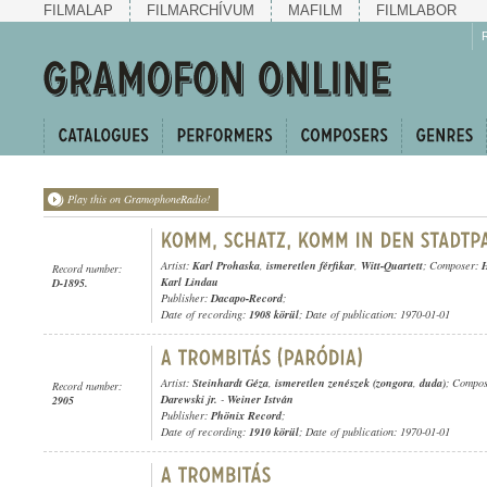
FILMALAP
FILMARCHÍVUM
MAFILM
FILMLABOR
Play this on GramophoneRadio!
Artist:
Karl Prohaska
,
ismeretlen férfikar
,
Witt-Quartett
; Composer:
H
Record number:
Karl Lindau
D-1895.
Publisher:
Dacapo-Record
;
Date of recording:
1908 körül
; Date of publication: 1970-01-01
Artist:
Steinhardt Géza
,
ismeretlen zenészek (zongora
,
duda)
; Compo
Record number:
Darewski jr.
-
Weiner István
2905
Publisher:
Phönix Record
;
Date of recording:
1910 körül
; Date of publication: 1970-01-01