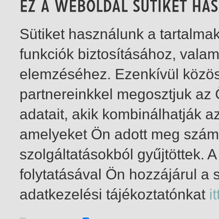
Sütiket használunk a tartalm
funkciók biztosításához, vala
elemzéséhez. Ezenkívül közö
partnereinkkel megosztjuk az
adatait, akik kombinálhatják a
amelyeket Ön adott meg számu
szolgáltatásokból gyűjtöttek.
folytatásával Ön hozzájárul a 
1-15
/ total 15 hit
adatkezelési tájékoztatónkat
it