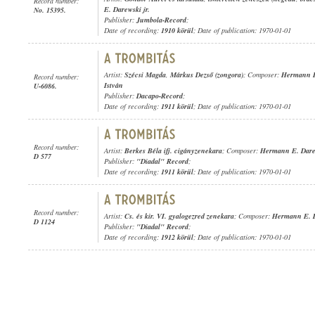
Record number:
E. Darewski jr.
No. 15395.
Publisher:
Jumbola-Record
;
Date of recording:
1910 körül
; Date of publication: 1970-01-01
Artist:
Szécsi Magda
,
Márkus Dezső (zongora)
; Composer:
Hermann E.
Record number:
István
U-6086.
Publisher:
Dacapo-Record
;
Date of recording:
1911 körül
; Date of publication: 1970-01-01
Record number:
Artist:
Berkes Béla ifj. cigányzenekara
; Composer:
Hermann E. Darew
D 577
Publisher:
"Diadal" Record
;
Date of recording:
1911 körül
; Date of publication: 1970-01-01
Record number:
Artist:
Cs. és kir. VI. gyalogezred zenekara
; Composer:
Hermann E. D
D 1124
Publisher:
"Diadal" Record
;
Date of recording:
1912 körül
; Date of publication: 1970-01-01