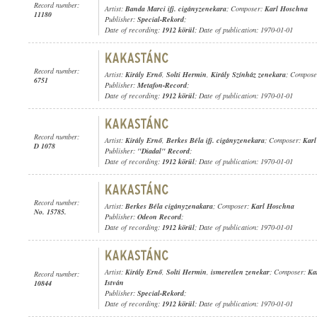
Record number:
Artist:
Banda Marci ifj. cigányzenekara
; Composer:
Karl Hoschna
11180
Publisher:
Special-Rekord
;
Date of recording:
1912 körül
; Date of publication: 1970-01-01
Record number:
Artist:
Király Ernő
,
Solti Hermin
,
Király Színház zenekara
; Compos
6751
Publisher:
Metafon-Record
;
Date of recording:
1912 körül
; Date of publication: 1970-01-01
Record number:
Artist:
Király Ernő
,
Berkes Béla ifj. cigányzenekara
; Composer:
Kar
D 1078
Publisher:
"Diadal" Record
;
Date of recording:
1912 körül
; Date of publication: 1970-01-01
Record number:
Artist:
Berkes Béla cigányzenakara
; Composer:
Karl Hoschna
No. 15785.
Publisher:
Odeon Record
;
Date of recording:
1912 körül
; Date of publication: 1970-01-01
Artist:
Király Ernő
,
Solti Hermin
,
ismeretlen zenekar
; Composer:
Ka
Record number:
István
10844
Publisher:
Special-Rekord
;
Date of recording:
1912 körül
; Date of publication: 1970-01-01