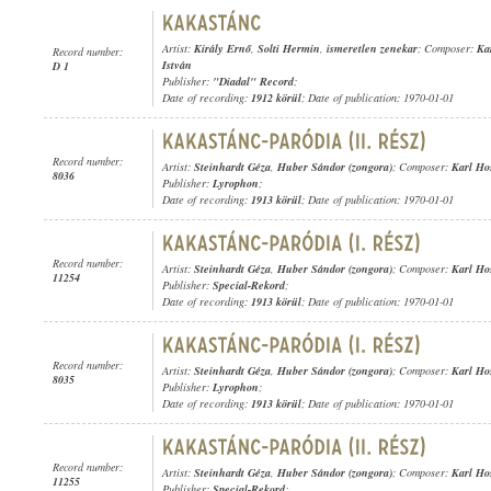
Artist:
Király Ernő
,
Solti Hermin
,
ismeretlen zenekar
; Composer:
Ka
Record number:
István
D 1
Publisher:
"Diadal" Record
;
Date of recording:
1912 körül
; Date of publication: 1970-01-01
Record number:
Artist:
Steinhardt Géza
,
Huber Sándor (zongora)
; Composer:
Karl Ho
8036
Publisher:
Lyrophon
;
Date of recording:
1913 körül
; Date of publication: 1970-01-01
Record number:
Artist:
Steinhardt Géza
,
Huber Sándor (zongora)
; Composer:
Karl Ho
11254
Publisher:
Special-Rekord
;
Date of recording:
1913 körül
; Date of publication: 1970-01-01
Record number:
Artist:
Steinhardt Géza
,
Huber Sándor (zongora)
; Composer:
Karl Ho
8035
Publisher:
Lyrophon
;
Date of recording:
1913 körül
; Date of publication: 1970-01-01
Record number:
Artist:
Steinhardt Géza
,
Huber Sándor (zongora)
; Composer:
Karl Ho
11255
Publisher:
Special-Rekord
;