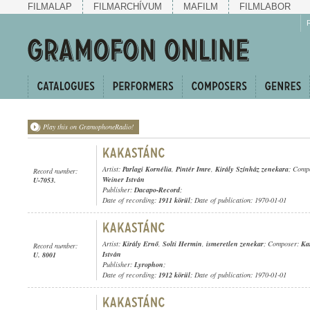
FILMALAP
FILMARCHÍVUM
MAFILM
FILMLABOR
Play this on GramophoneRadio!
Artist:
Parlagi Kornélia
,
Pintér Imre
,
Király Színház zenekara
; Comp
Record number:
Weiner István
U-7053.
Publisher:
Dacapo-Record
;
Date of recording:
1911 körül
; Date of publication: 1970-01-01
Artist:
Király Ernő
,
Solti Hermin
,
ismeretlen zenekar
; Composer:
Ka
Record number:
István
U. 8001
Publisher:
Lyrophon
;
Date of recording:
1912 körül
; Date of publication: 1970-01-01