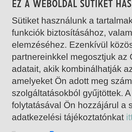
Sütiket használunk a tartalm
funkciók biztosításához, vala
elemzéséhez. Ezenkívül közö
partnereinkkel megosztjuk az
adatait, akik kombinálhatják a
amelyeket Ön adott meg számu
szolgáltatásokból gyűjtöttek.
folytatásával Ön hozzájárul a 
1-12
/ total 12 hit
adatkezelési tájékoztatónkat
it