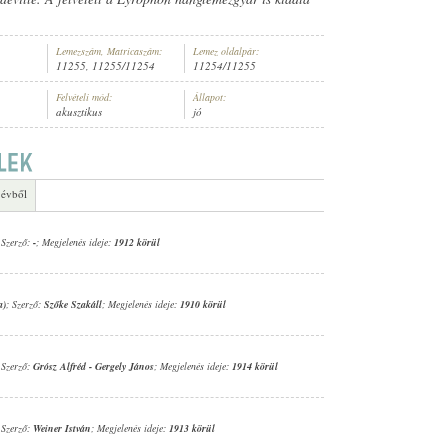
Lemezszám, Matricaszám:
Lemez oldalpár:
11255, 11255/11254
11254/11255
Felvételi mód:
Állapot:
akusztikus
jó
R (ZONGORA)
 évből
 Szerző:
-
; Megjelenés ideje:
1912 körül
a)
; Szerző:
Szőke Szakáll
; Megjelenés ideje:
1910 körül
 Szerző:
Grósz Alfréd
-
Gergely János
; Megjelenés ideje:
1914 körül
 Szerző:
Weiner István
; Megjelenés ideje:
1913 körül