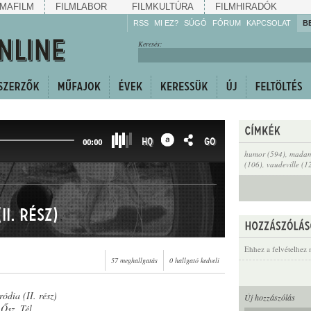
MAFILM
FILMLABOR
FILMKULTÚRA
FILMHIRADÓK
RSS
MI EZ?
SÚGÓ
FÓRUM
KAPCSOLAT
B
Hallgassa!
Keresés:
Gyarapítsa!
Kövesse!
Ossza meg!
HQ
GO
00:00
humor (594)
,
madame
(106)
,
vaudeville (1
N
I. rész)
Ehhez a felvételhez 
57 meghallgatás
0 hallgató kedveli
ódia (II. rész)
Új hozzászólás
 Ősz, Tél