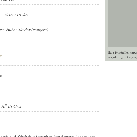
-
Weiner István
za
,
Huber Sándor (zongora)
Ha a felvétellel kap
ye:
kérjük,
regisztráljon
rd
 All Its Own
ville. A felvételt a Lyrophon hanglemezgyár is kiadta