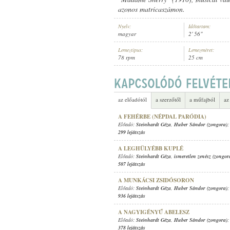
azonos matricaszámon.
Nyelv:
Időtartam:
magyar
2' 56"
Lemeztípus:
Lemezméret:
78 rpm
25 cm
STEINHARDT GÉZA
,
HUBER SÁNDO
ELŐADÓ:
az előadótól
a szerzőtől
a műfajból
az
A FEHÉRBE (NÉPDAL PARÓDIA)
Előadó:
Steinhardt Géza
,
Huber Sándor (zongora)
;
299 lejátszás
A LEGHÜLYÉBB KUPLÉ
Előadó:
Steinhardt Géza
,
ismeretlen zenész (zongor
507 lejátszás
A MUNKÁCSI ZSIDÓSORON
Előadó:
Steinhardt Géza
,
Huber Sándor (zongora)
;
936 lejátszás
A NAGYIGÉNYŰ ABELESZ
Előadó:
Steinhardt Géza
,
Huber Sándor (zongora)
;
378 lejátszás