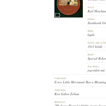
Szerző:
Karl Hoschna
Előadó:
Steinhardt Gé
1913 KÖRÜL
MEGJELENÉS IDEJE:
Műfaj:
kuplé
Felvétel ideje és hel
1913 körül
, -
Kiadó:
Special-Reko
SPECIAL-REKORD
KIADÓ:
Jogi státusz:
jogvédett mű
Címfordítás:
Every Little Movement Has a Meaning
Gyűjtemény:
Kiss Gábor Zoltán
11255
LEMEZSZÁM:
Megjegyzés:
"Madame Sherry" (1910), musical vaude