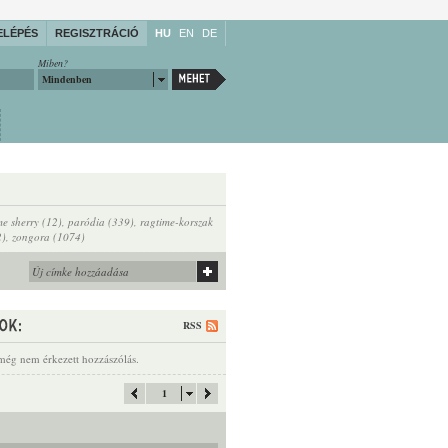
ELÉPÉS
REGISZTRÁCIÓ
HU
EN
DE
Miben?
Mindenben
 sherry (12)
,
paródia (339)
,
ragtime-korszak
2)
,
zongora (1074)
RSS
még nem érkezett hozzászólás.
1