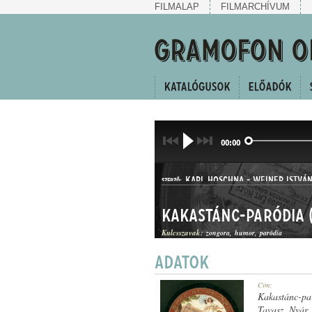
FILMALAP
FILMARCHÍVUM
00:00
KARL HOSCHNA
-
WEINER ISTVÁ
SZERZŐ:
Kakastánc-paródia (I
Kulcsszavak:
zongora
humor
paródia
KUPLÉ
Cím:
MŰFAJ:
Kakastánc-par
Tavasz, Nyár,