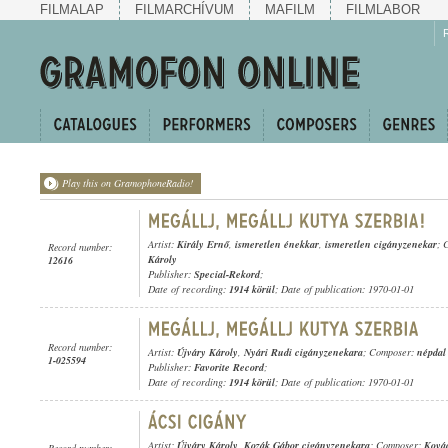
FILMALAP
FILMARCHÍVUM
MAFILM
FILMLABOR
Play this on GramophoneRadio!
Artist:
Király Ernő
,
ismeretlen énekkar
,
ismeretlen cigányzenekar
; 
Record number:
Károly
12616
Publisher:
Special-Rekord
;
Date of recording:
1914 körül
; Date of publication: 1970-01-01
Record number:
Artist:
Újváry Károly
,
Nyári Rudi cigányzenekara
; Composer:
népdal
1-025594
Publisher:
Favorite Record
;
Date of recording:
1914 körül
; Date of publication: 1970-01-01
Artist:
Újváry Károly
,
Kozák Gábor cigányzenekara
; Composer:
Ková
Record number: