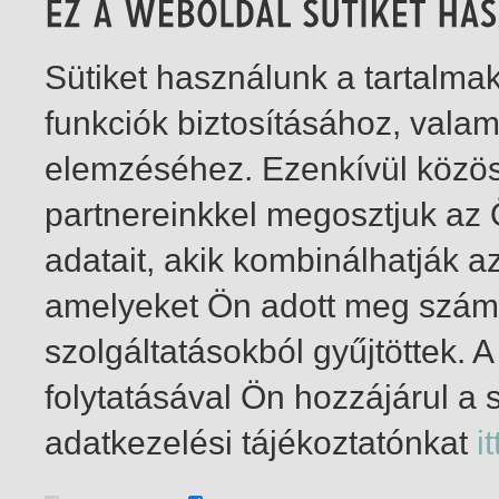
Sütiket használunk a tartalm
funkciók biztosításához, vala
elemzéséhez. Ezenkívül közö
partnereinkkel megosztjuk az
adatait, akik kombinálhatják a
amelyeket Ön adott meg számu
szolgáltatásokból gyűjtöttek.
folytatásával Ön hozzájárul a 
1-4
/ total 4 hit
adatkezelési tájékoztatónkat
it