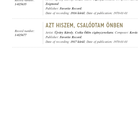
Zsigmond
1-025635
Publisher:
Favorite Record
;
Date of recording:
1916 körül
; Date of publication: 1970-01-01
Record number:
Artist:
Újváry Károly
,
Csóka Ödön cigányzenekara
; Composer:
Kovác
1-025677
Publisher:
Favorite Record
;
Date of recording:
1917 körül
; Date of publication: 1970-01-01