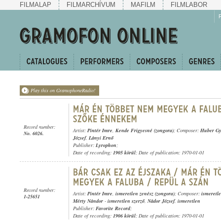
FILMALAP
FILMARCHÍVUM
MAFILM
FILMLABOR
Play this on GramophoneRadio!
Record number:
Artist:
Pintér Imre
,
Kende Frigyesné (zongora)
; Composer:
Huber Gy
No. 6026.
József
,
Lányi Ernő
Publisher:
Lyrophon
;
Date of recording:
1905 körül
; Date of publication: 1970-01-01
Record number:
Artist:
Pintér Imre
,
ismeretlen zenész (zongora)
; Composer:
ismeretle
1-25651
Mérty Nándor
-
ismeretlen szerző
,
Nádor József
,
ismeretlen
Publisher:
Favorite Record
;
Date of recording:
1906 körül
; Date of publication: 1970-01-01