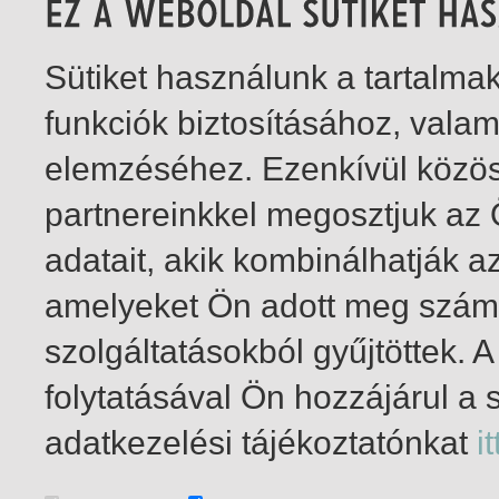
Sütiket használunk a tartalm
funkciók biztosításához, vala
elemzéséhez. Ezenkívül közö
partnereinkkel megosztjuk az
adatait, akik kombinálhatják a
amelyeket Ön adott meg számu
szolgáltatásokból gyűjtöttek.
folytatásával Ön hozzájárul a 
1-2
/ total 2 hit
adatkezelési tájékoztatónkat
it