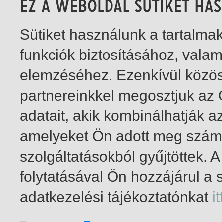
Sütiket használunk a tartalm
funkciók biztosításához, vala
elemzéséhez. Ezenkívül közö
partnereinkkel megosztjuk az
adatait, akik kombinálhatják a
amelyeket Ön adott meg számu
szolgáltatásokból gyűjtöttek.
folytatásával Ön hozzájárul a 
1-1
/ total 1 hit
adatkezelési tájékoztatónkat
it