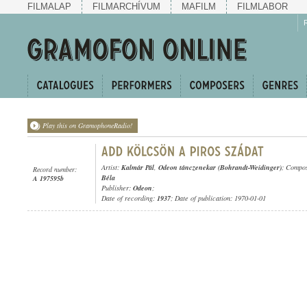
FILMALAP
FILMARCHÍVUM
MAFILM
FILMLABOR
Play this on GramophoneRadio!
Artist:
Kalmár Pál
,
Odeon tánczenekar (Bohrandt-Weidinger)
; Compo
Record number:
Béla
A 197595b
Publisher:
Odeon
;
Date of recording:
1937
; Date of publication: 1970-01-01