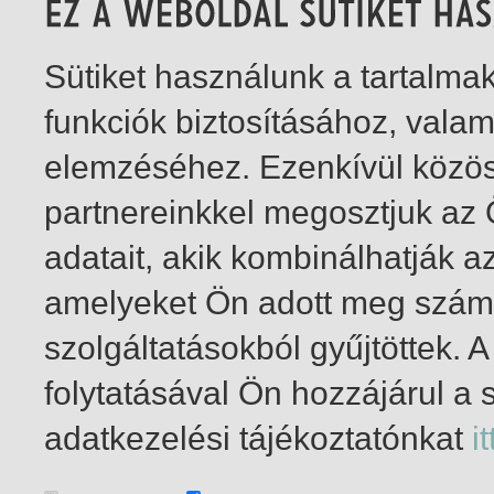
Sütiket használunk a tartalm
funkciók biztosításához, vala
elemzéséhez. Ezenkívül közö
partnereinkkel megosztjuk az
adatait, akik kombinálhatják a
amelyeket Ön adott meg számu
szolgáltatásokból gyűjtöttek.
folytatásával Ön hozzájárul a 
1-2
/ total 2 hit
adatkezelési tájékoztatónkat
it