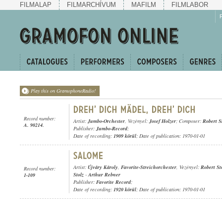
FILMALAP
FILMARCHÍVUM
MAFILM
FILMLABOR
Play this on GramophoneRadio!
Record number:
Artist:
Jumbo-Orchester
, Vezényel:
Josef Holzer
; Composer:
Robert S
A. 90214.
Publisher:
Jumbo-Record
;
Date of recording:
1909 körül
; Date of publication: 1970-01-01
Artist:
Újváry Károly
,
Favorite-Streichorchester
, Vezényel:
Robert St
Record number:
Stolz
-
Arthur Rebner
1-109
Publisher:
Favorite Record
;
Date of recording:
1920 körül
; Date of publication: 1970-01-01