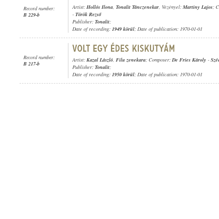
Artist:
Hollós Ilona
,
Tonalit Tánczenekar
, Vezényel:
Martiny Lajos
; 
Record number:
-
Török Rezső
B 229-b
Publisher:
Tonalit
;
Date of recording:
1949 körül
; Date of publication: 1970-01-01
Record number:
Artist:
Kazal László
,
Filu zenekara
; Composer:
De Fries Károly
-
Szé
B 217-b
Publisher:
Tonalit
;
Date of recording:
1950 körül
; Date of publication: 1970-01-01