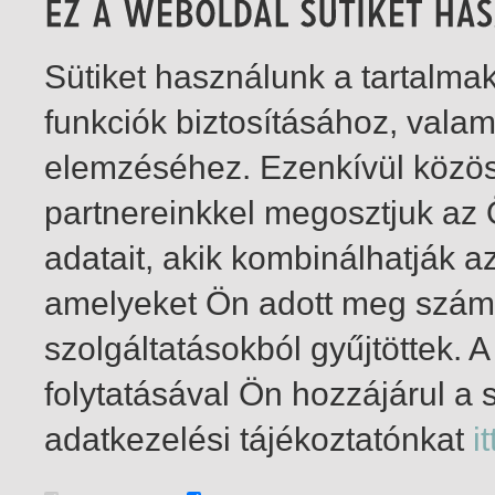
Sütiket használunk a tartalm
funkciók biztosításához, vala
elemzéséhez. Ezenkívül közö
partnereinkkel megosztjuk az
adatait, akik kombinálhatják a
amelyeket Ön adott meg számu
szolgáltatásokból gyűjtöttek.
folytatásával Ön hozzájárul a 
1-9
/ total 9 hit
adatkezelési tájékoztatónkat
it