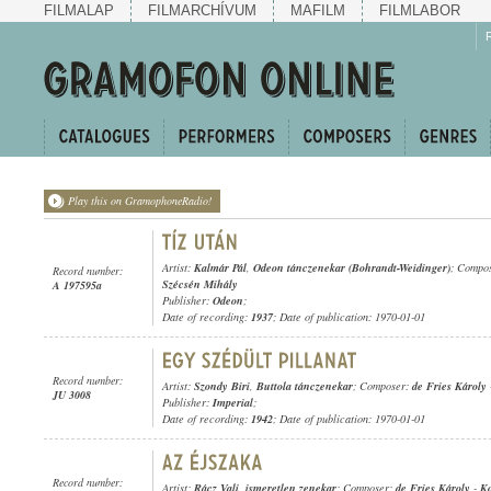
FILMALAP
FILMARCHÍVUM
MAFILM
FILMLABOR
Play this on GramophoneRadio!
Artist:
Kalmár Pál
,
Odeon tánczenekar (Bohrandt-Weidinger)
; Compo
Record number:
Szécsén Mihály
A 197595a
Publisher:
Odeon
;
Date of recording:
1937
; Date of publication: 1970-01-01
Record number:
Artist:
Szondy Biri
,
Buttola tánczenekar
; Composer:
de Fries Károly
JU 3008
Publisher:
Imperial
;
Date of recording:
1942
; Date of publication: 1970-01-01
Record number:
Artist:
Rácz Vali
,
ismeretlen zenekar
; Composer:
de Fries Károly
-
K