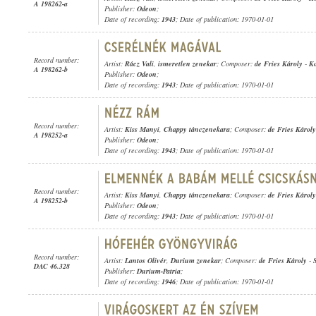
A 198262-a
Publisher:
Odeon
;
Date of recording:
1943
; Date of publication: 1970-01-01
Record number:
Artist:
Rácz Vali
,
ismeretlen zenekar
; Composer:
de Fries Károly
-
K
A 198262-b
Publisher:
Odeon
;
Date of recording:
1943
; Date of publication: 1970-01-01
Record number:
Artist:
Kiss Manyi
,
Chappy tánczenekara
; Composer:
de Fries Károly
A 198252-a
Publisher:
Odeon
;
Date of recording:
1943
; Date of publication: 1970-01-01
Record number:
Artist:
Kiss Manyi
,
Chappy tánczenekara
; Composer:
de Fries Károly
A 198252-b
Publisher:
Odeon
;
Date of recording:
1943
; Date of publication: 1970-01-01
Record number:
Artist:
Lantos Olivér
,
Durium zenekar
; Composer:
de Fries Károly
-
DAC 46.328
Publisher:
Durium-Patria
;
Date of recording:
1946
; Date of publication: 1970-01-01