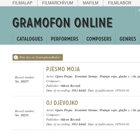
FILMALAP
FILMARCHÍVUM
MAFILM
FILMLABOR
Play this on GramophoneRadio!
Artist:
Gjuro Prejac
,
Zvonimir Strmac
,
Pratnju vojn. glazbe c. i kr. 
Record number:
Composer: -
No. 20257.
Publisher:
Odeon Record
;
Date of recording:
1911 körül
; Date of publication: 1970-01-01
Artist:
Gjuro Prejac
,
Zvonimir Strmac
,
Pratnju vojn. glazbe c. i kr. 
Record number:
Composer: -
No. 20253.
Publisher:
Odeon Record
;
Date of recording:
1911 körül
; Date of publication: 1970-01-01