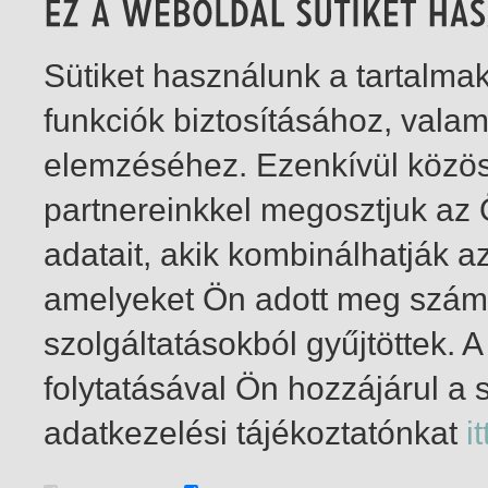
Sütiket használunk a tartalm
funkciók biztosításához, vala
elemzéséhez. Ezenkívül közö
partnereinkkel megosztjuk az
adatait, akik kombinálhatják a
amelyeket Ön adott meg számu
szolgáltatásokból gyűjtöttek.
folytatásával Ön hozzájárul a 
1-2
/ total 2 hit
adatkezelési tájékoztatónkat
it