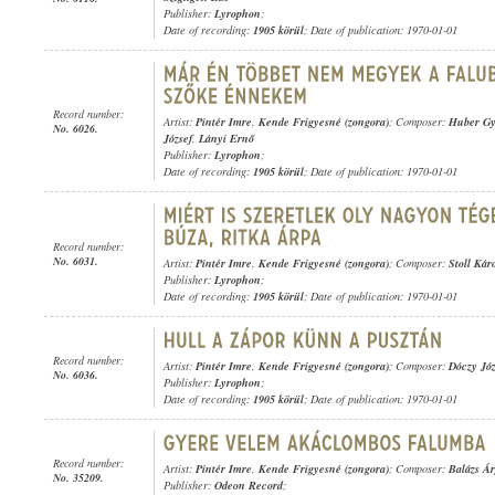
Publisher:
Lyrophon
;
Date of recording:
1905 körül
; Date of publication: 1970-01-01
Record number:
Artist:
Pintér Imre
,
Kende Frigyesné (zongora)
; Composer:
Huber Gy
No. 6026.
József
,
Lányi Ernő
Publisher:
Lyrophon
;
Date of recording:
1905 körül
; Date of publication: 1970-01-01
Record number:
No. 6031.
Artist:
Pintér Imre
,
Kende Frigyesné (zongora)
; Composer:
Stoll Kár
Publisher:
Lyrophon
;
Date of recording:
1905 körül
; Date of publication: 1970-01-01
Record number:
Artist:
Pintér Imre
,
Kende Frigyesné (zongora)
; Composer:
Dóczy Józ
No. 6036.
Publisher:
Lyrophon
;
Date of recording:
1905 körül
; Date of publication: 1970-01-01
Record number:
Artist:
Pintér Imre
,
Kende Frigyesné (zongora)
; Composer:
Balázs Á
No. 35209.
Publisher:
Odeon Record
;