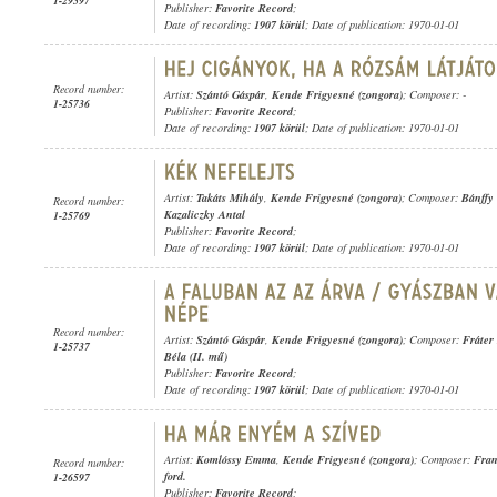
1-29597
Publisher:
Favorite Record
;
Date of recording:
1907 körül
; Date of publication: 1970-01-01
Record number:
Artist:
Szántó Gáspár
,
Kende Frigyesné (zongora)
; Composer: -
1-25736
Publisher:
Favorite Record
;
Date of recording:
1907 körül
; Date of publication: 1970-01-01
Artist:
Takáts Mihály
,
Kende Frigyesné (zongora)
; Composer:
Bánffy
Record number:
Kazaliczky Antal
1-25769
Publisher:
Favorite Record
;
Date of recording:
1907 körül
; Date of publication: 1970-01-01
Record number:
Artist:
Szántó Gáspár
,
Kende Frigyesné (zongora)
; Composer:
Fráter 
1-25737
Béla (II. mű)
Publisher:
Favorite Record
;
Date of recording:
1907 körül
; Date of publication: 1970-01-01
Artist:
Komlóssy Emma
,
Kende Frigyesné (zongora)
; Composer:
Fran
Record number:
ford.
1-26597
Publisher:
Favorite Record
;