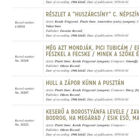
Date of recording:
1906 körül
; Date of publication: 1970-01-01
Artist:
Kende Frigyesné
,
Pintér Imre
,
ismeretlen zenész (zongora)
; 
Record number:
Vahot Imre
1-29531
Publisher:
Favorite Record
;
Date of recording:
1906 körül
; Date of publication: 1970-01-01
Record number:
No. 35219.
Artist:
Pintér Imre
,
Kende Frigyesné (zongora)
; Composer:
Simonffy
Publisher:
Odeon Record
;
Date of recording:
1906 körül
; Date of publication: 1970-01-01
Record number:
Artist:
Pintér Imre
,
Kende Frigyesné (zongora)
; Composer:
Dóczy Józ
No. 35207.
Publisher:
Odeon Record
;
Date of recording:
1906 körül
; Date of publication: 1970-01-01
Record number:
No. 35225.
Artist:
Pintér Imre
,
Kende Frigyesné (zongora)
; Composer: -
Publisher:
Odeon Record
;
Date of recording:
1906 körül
; Date of publication: 1970-01-01