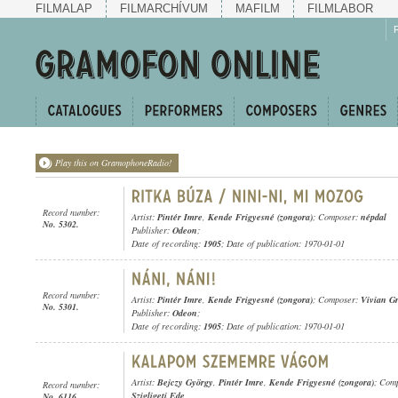
FILMALAP
FILMARCHÍVUM
MAFILM
FILMLABOR
Play this on GramophoneRadio!
Record number:
Artist:
Pintér Imre
,
Kende Frigyesné (zongora)
; Composer:
népdal
No. 5302.
Publisher:
Odeon
;
Date of recording:
1905
; Date of publication: 1970-01-01
Record number:
Artist:
Pintér Imre
,
Kende Frigyesné (zongora)
; Composer:
Vivian G
No. 5301.
Publisher:
Odeon
;
Date of recording:
1905
; Date of publication: 1970-01-01
Artist:
Bejczy György
,
Pintér Imre
,
Kende Frigyesné (zongora)
; Com
Record number:
Szigligeti Ede
No. 6116.