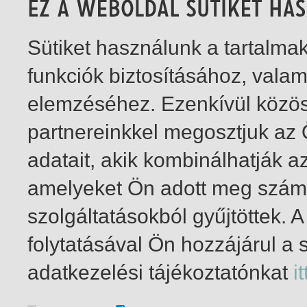
Sütiket használunk a tartalm
funkciók biztosításához, vala
elemzéséhez. Ezenkívül közö
partnereinkkel megosztjuk az
adatait, akik kombinálhatják a
amelyeket Ön adott meg számu
szolgáltatásokból gyűjtöttek.
folytatásával Ön hozzájárul a 
1-2
/ total 2 hit
adatkezelési tájékoztatónkat
it