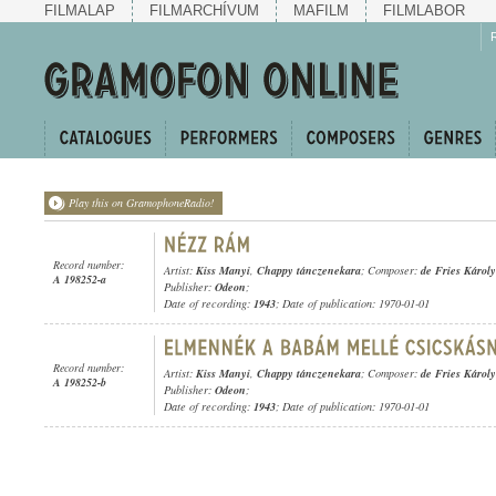
FILMALAP
FILMARCHÍVUM
MAFILM
FILMLABOR
Play this on GramophoneRadio!
Record number:
Artist:
Kiss Manyi
,
Chappy tánczenekara
; Composer:
de Fries Károly
A 198252-a
Publisher:
Odeon
;
Date of recording:
1943
; Date of publication: 1970-01-01
Record number:
Artist:
Kiss Manyi
,
Chappy tánczenekara
; Composer:
de Fries Károly
A 198252-b
Publisher:
Odeon
;
Date of recording:
1943
; Date of publication: 1970-01-01