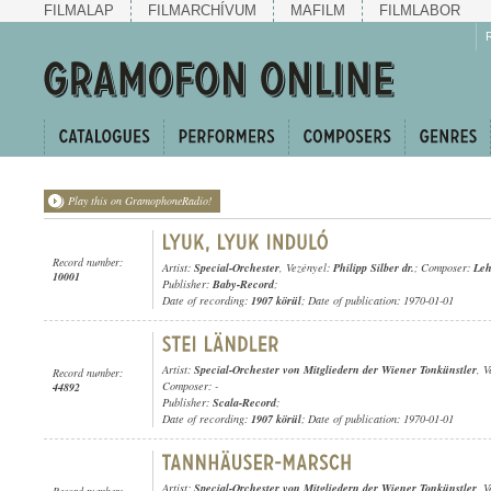
FILMALAP
FILMARCHÍVUM
MAFILM
FILMLABOR
Play this on GramophoneRadio!
Record number:
Artist:
Special-Orchester
, Vezényel:
Philipp Silber dr.
; Composer:
Leh
10001
Publisher:
Baby-Record
;
Date of recording:
1907 körül
; Date of publication: 1970-01-01
Artist:
Special-Orchester von Mitgliedern der Wiener Tonkünstler
, 
Record number:
Composer: -
44892
Publisher:
Scala-Record
;
Date of recording:
1907 körül
; Date of publication: 1970-01-01
Artist:
Special-Orchester von Mitgliedern der Wiener Tonkünstler
, 
Record number: