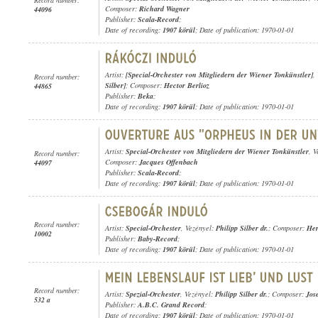
Composer:
Richard Wagner
44096
Publisher:
Scala-Record
;
Date of recording:
1907 körül
; Date of publication: 1970-01-01
Artist:
[Special-Orchester von Mitgliedern der Wiener Tonkünstler]
,
Record number:
Silber]
; Composer:
Hector Berlioz
44865
Publisher:
Beka
;
Date of recording:
1907 körül
; Date of publication: 1970-01-01
Artist:
Special-Orchester von Mitgliedern der Wiener Tonkünstler
, 
Record number:
Composer:
Jacques Offenbach
44097
Publisher:
Scala-Record
;
Date of recording:
1907 körül
; Date of publication: 1970-01-01
Record number:
Artist:
Special-Orchester
, Vezényel:
Philipp Silber dr.
; Composer:
Her
10002
Publisher:
Baby-Record
;
Date of recording:
1907 körül
; Date of publication: 1970-01-01
Record number:
Artist:
Spezial-Orchester
, Vezényel:
Philipp Silber dr.
; Composer:
Jos
532 a
Publisher:
A.B.C. Grand Record
;
Date of recording:
1907 körül
; Date of publication: 1970-01-01