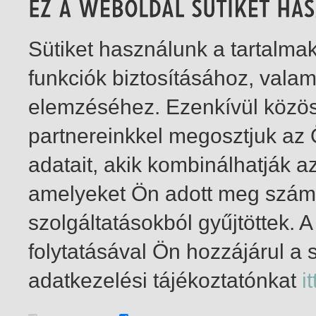
Sütiket használunk a tartalm
funkciók biztosításához, vala
elemzéséhez. Ezenkívül közö
partnereinkkel megosztjuk az
adatait, akik kombinálhatják a
amelyeket Ön adott meg számu
szolgáltatásokból gyűjtöttek.
folytatásával Ön hozzájárul a 
1-10
/ total 10 hit
adatkezelési tájékoztatónkat
it