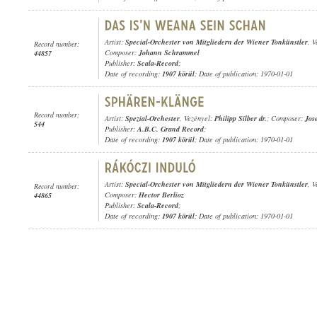
Artist:
Special-Orchester von Mitgliedern der Wiener Tonkünstler
, 
Record number:
Composer:
Johann Schrammel
44857
Publisher:
Scala-Record
;
Date of recording:
1907 körül
; Date of publication: 1970-01-01
Record number:
Artist:
Spezial-Orchester
, Vezényel:
Philipp Silber dr.
; Composer:
Jos
544
Publisher:
A.B.C. Grand Record
;
Date of recording:
1907 körül
; Date of publication: 1970-01-01
Artist:
Special-Orchester von Mitgliedern der Wiener Tonkünstler
, 
Record number:
Composer:
Hector Berlioz
44865
Publisher:
Scala-Record
;
Date of recording:
1907 körül
; Date of publication: 1970-01-01