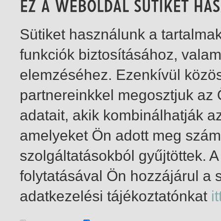
Sütiket használunk a tartalm
funkciók biztosításához, vala
elemzéséhez. Ezenkívül közö
partnereinkkel megosztjuk az
adatait, akik kombinálhatják a
amelyeket Ön adott meg számu
szolgáltatásokból gyűjtöttek.
folytatásával Ön hozzájárul a 
1-2
/ total 2 hit
adatkezelési tájékoztatónkat
it