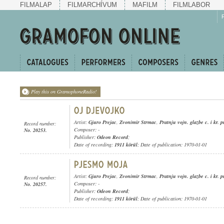
FILMALAP
FILMARCHÍVUM
MAFILM
FILMLABOR
Play this on GramophoneRadio!
Artist:
Gjuro Prejac
,
Zvonimir Strmac
,
Pratnju vojn. glazbe c. i kr. 
Record number:
Composer: -
No. 20253.
Publisher:
Odeon Record
;
Date of recording:
1911 körül
; Date of publication: 1970-01-01
Artist:
Gjuro Prejac
,
Zvonimir Strmac
,
Pratnju vojn. glazbe c. i kr. 
Record number:
Composer: -
No. 20257.
Publisher:
Odeon Record
;
Date of recording:
1911 körül
; Date of publication: 1970-01-01