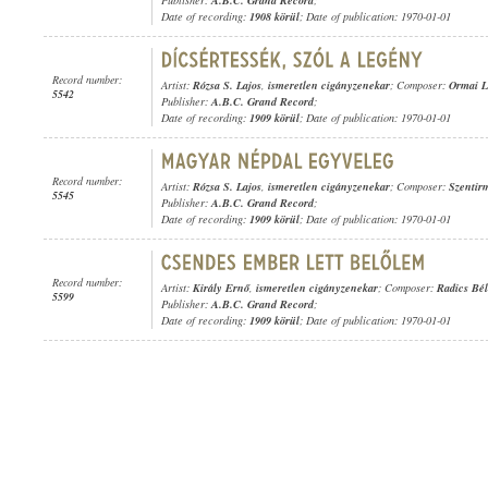
Publisher:
A.B.C. Grand Record
;
Date of recording:
1908 körül
; Date of publication: 1970-01-01
Record number:
Artist:
Rózsa S. Lajos
,
ismeretlen cigányzenekar
; Composer:
Ormai L
5542
Publisher:
A.B.C. Grand Record
;
Date of recording:
1909 körül
; Date of publication: 1970-01-01
Record number:
Artist:
Rózsa S. Lajos
,
ismeretlen cigányzenekar
; Composer:
Szentir
5545
Publisher:
A.B.C. Grand Record
;
Date of recording:
1909 körül
; Date of publication: 1970-01-01
Record number:
Artist:
Király Ernő
,
ismeretlen cigányzenekar
; Composer:
Radics Bé
5599
Publisher:
A.B.C. Grand Record
;
Date of recording:
1909 körül
; Date of publication: 1970-01-01