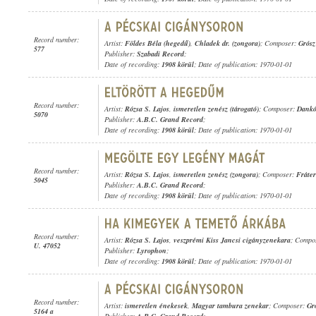
Record number:
Artist:
Földes Béla (hegedű)
,
Chladek dr. (zongora)
; Composer:
Grósz
577
Publisher:
Szabadi Record
;
Date of recording:
1908 körül
; Date of publication: 1970-01-01
Record number:
Artist:
Rózsa S. Lajos
,
ismeretlen zenész (tárogató)
; Composer:
Dankó
5070
Publisher:
A.B.C. Grand Record
;
Date of recording:
1908 körül
; Date of publication: 1970-01-01
Record number:
Artist:
Rózsa S. Lajos
,
ismeretlen zenész (zongora)
; Composer:
Fráte
5045
Publisher:
A.B.C. Grand Record
;
Date of recording:
1908 körül
; Date of publication: 1970-01-01
Record number:
Artist:
Rózsa S. Lajos
,
veszprémi Kiss Jancsi cigányzenekara
; Compo
U. 47052
Publisher:
Lyrophon
;
Date of recording:
1908 körül
; Date of publication: 1970-01-01
Record number:
Artist:
ismeretlen énekesek
,
Magyar tambura zenekar
; Composer:
Gr
5164 a