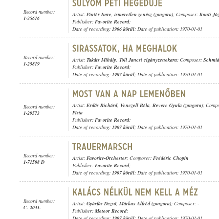
Record number:
Artist:
Pintér Imre
,
ismeretlen zenész (zongora)
; Composer:
Konti Józ
1-25616
Publisher:
Favorite Record
;
Date of recording:
1906 körül
; Date of publication: 1970-01-01
Record number:
Artist:
Takáts Mihály
,
Toll Jancsi cigányzenekara
; Composer:
Schmid
1-25819
Publisher:
Favorite Record
;
Date of recording:
1907 körül
; Date of publication: 1970-01-01
Artist:
Erdős Richárd
,
Venczell Béla
,
Revere Gyula (zongora)
; Comp
Record number:
Pista
1-29573
Publisher:
Favorite Record
;
Date of recording:
1907 körül
; Date of publication: 1970-01-01
Record number:
Artist:
Favorite-Orchester
; Composer:
Frédéric Chopin
1-71508 D
Publisher:
Favorite Record
;
Date of recording:
1907 körül
; Date of publication: 1970-01-01
Record number:
Artist:
Gyárfás Dezső
,
Márkus Alfréd (zongora)
; Composer: -
C. 2041.
Publisher:
Meteor Record
;
Date of recording:
1907 körül
; Date of publication: 1970-01-01