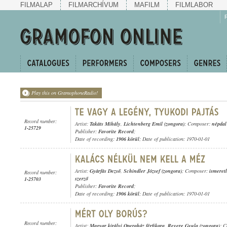
FILMALAP
FILMARCHÍVUM
MAFILM
FILMLABOR
Play this on GramophoneRadio!
Record number:
Artist:
Takáts Mihály
,
Lichtenberg Emil (zongora)
; Composer:
népdal
1-25729
Publisher:
Favorite Record
;
Date of recording:
1906 körül
; Date of publication: 1970-01-01
Artist:
Gyárfás Dezső
,
Schindler József (zongora)
; Composer:
ismeret
Record number:
szerző
1-25703
Publisher:
Favorite Record
;
Date of recording:
1906 körül
; Date of publication: 1970-01-01
Record number:
Artist:
Magyar királyi Operaház férfikara
,
Revere Gyula (zongora)
; 