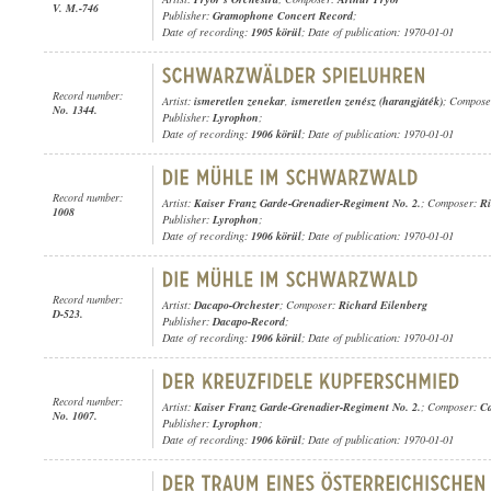
V. M.-746
Publisher:
Gramophone Concert Record
;
Date of recording:
1905 körül
; Date of publication: 1970-01-01
Record number:
Artist:
ismeretlen zenekar
,
ismeretlen zenész (harangjáték)
; Compos
No. 1344.
Publisher:
Lyrophon
;
Date of recording:
1906 körül
; Date of publication: 1970-01-01
Record number:
Artist:
Kaiser Franz Garde-Grenadier-Regiment No. 2.
; Composer:
Ri
1008
Publisher:
Lyrophon
;
Date of recording:
1906 körül
; Date of publication: 1970-01-01
Record number:
Artist:
Dacapo-Orchester
; Composer:
Richard Eilenberg
D-523.
Publisher:
Dacapo-Record
;
Date of recording:
1906 körül
; Date of publication: 1970-01-01
Record number:
Artist:
Kaiser Franz Garde-Grenadier-Regiment No. 2.
; Composer:
Ca
No. 1007.
Publisher:
Lyrophon
;
Date of recording:
1906 körül
; Date of publication: 1970-01-01