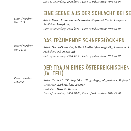
Date of recording:
1906 körül
; Date of publication: 1970-01-01
Record number:
Artist:
Kaiser Franz Garde-Grenadier-Regiment No. 2.
; Composer: -
No. 1013.
Publisher:
Lyrophon
;
Date of recording:
1906 körül
; Date of publication: 1970-01-01
Record number:
Artist:
Odeon-Orchester
,
[Albert Müller] (harangjáték)
; Composer:
Lo
No. 34863.
Publisher:
Odeon Record
;
Date of recording:
1906 körül
; Date of publication: 1970-01-01
Record number:
Artist:
Cs. és kir. "Probszt báró" 51. gyalogezred zenekara
, Vezényel
1-23088
Composer:
Karl Michael Ziehrer
Publisher:
Favorite Record
;
Date of recording:
1906 körül
; Date of publication: 1970-01-01