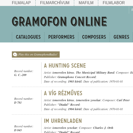
FILMALAP
FILMARCHÍVUM
MAFILM
FILMLABOR
Play this on GramophoneRadio!
Record number:
Artist:
ismeretlen kórus
,
The Municipal Military Band
; Composer:
E
G. C.-209
Publisher:
Gramophone Concert Record
;
Date of recording:
1903 körül
; Date of publication: 1970-01-01
Record number:
Artist:
ismeretlen kórus
,
ismeretlen zenekar
; Composer:
Carl Peter
D 781
Publisher:
"Diadal" Record
;
Date of recording:
1904 körül
; Date of publication: 1970-01-01
Record number:
Artist:
ismeretlen zenekar
; Composer:
Charles J. Orth
D 843
Publisher:
"Diadal" Record
;