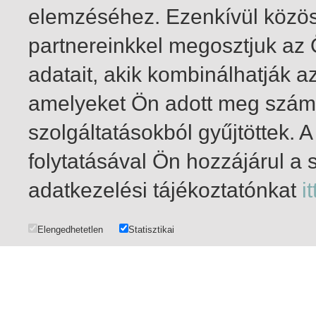
elemzéséhez. Ezenkívül közö
partnereinkkel megosztjuk az
adatait, akik kombinálhatják a
amelyeket Ön adott meg számu
szolgáltatásokból gyűjtöttek.
folytatásával Ön hozzájárul a 
1-20
/ total 140 hit
adatkezelési tájékoztatónkat
it
Elengedhetetlen
Statisztikai
DATA MANAGEMENT
|
COPYRIGHT AND USER PRIVILEGES
|
IMPRINT