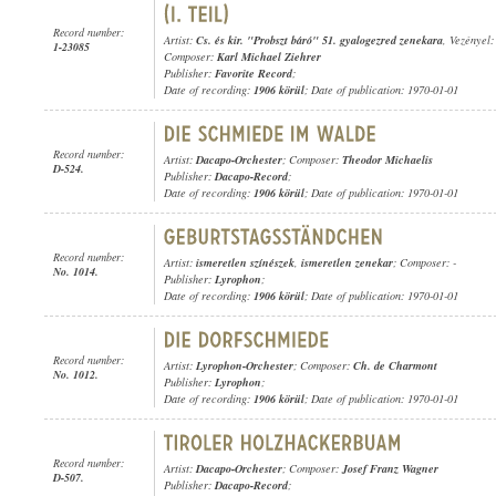
Record number:
Artist:
Cs. és kir. "Probszt báró" 51. gyalogezred zenekara
, Vezényel
1-23085
Composer:
Karl Michael Ziehrer
Publisher:
Favorite Record
;
Date of recording:
1906 körül
; Date of publication: 1970-01-01
Record number:
Artist:
Dacapo-Orchester
; Composer:
Theodor Michaelis
D-524.
Publisher:
Dacapo-Record
;
Date of recording:
1906 körül
; Date of publication: 1970-01-01
Record number:
Artist:
ismeretlen színészek
,
ismeretlen zenekar
; Composer: -
No. 1014.
Publisher:
Lyrophon
;
Date of recording:
1906 körül
; Date of publication: 1970-01-01
Record number:
Artist:
Lyrophon-Orchester
; Composer:
Ch. de Charmont
No. 1012.
Publisher:
Lyrophon
;
Date of recording:
1906 körül
; Date of publication: 1970-01-01
Record number:
Artist:
Dacapo-Orchester
; Composer:
Josef Franz Wagner
D-507.
Publisher:
Dacapo-Record
;