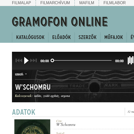
FILMALAP
FILMARCHÍVUM
MAFILM
FILMLABOR
00:00
00:00
-
SZERZŐ:
W'Schomru
Kulcsszavak:
vallás
zsidó egyház
orgona
32 m
ZSIDÓ TEMPLOMI ÉNEK
MŰFAJ:
Cím:
W'Schomru
Szerző: