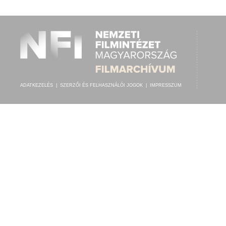
IZRAEL TKATSCH FŐKÁNTOR
,
ISMERETLEN ZENÉSZ (ORGONA)
ELŐADÓ:
ADATKEZELÉS
|
SZERZŐI ÉS FELHASZNÁLÓI JOGOK
|
IMPRESSZUM