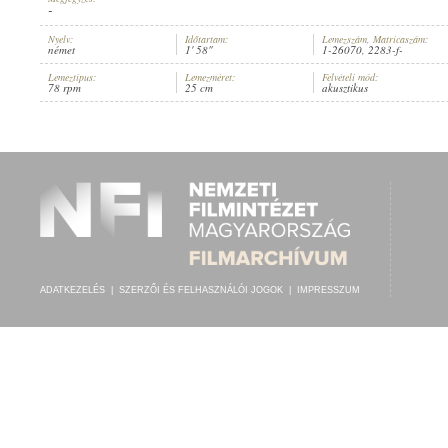
-
Nyelv:
Időtartam:
Lemezszám, Matricaszám:
német
1' 58"
1-26070, 2283-f-
Lemeztípus:
Lemezméret:
Felvételi mód:
78 rpm
25 cm
akusztikus
HANSI FÜHRER
,
ISMERETLEN ZENÉSZ (ZONGORA)
ELŐADÓ:
ADATKEZELÉS
|
SZERZŐI ÉS FELHASZNÁLÓI JOGOK
|
IMPRESSZUM