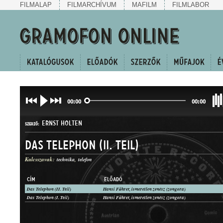
FILMALAP
FILMARCHÍVUM
MAFILM
FILMLABOR
00:00
00:00
ERNST HOLTEN
SZERZŐ:
Das Telephon (II. Teil)
Kulcsszavak:
technika
telefon
CÍM
ELŐADÓ
Das Telephon (II. Teil)
Hansi Führer, ismeretlen zenész (zongora)
KUPLÉ
Das Telephon (I. Teil)
Hansi Führer, ismeretlen zenész (zongora)
MŰFAJ: