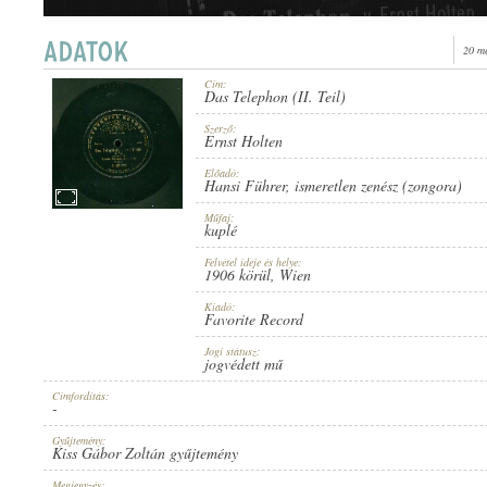
20 m
Cím:
Das Telephon (II. Teil)
1906 KÖRÜL
MEGJELENÉS IDEJE:
Szerző:
Ernst Holten
Előadó:
Hansi Führer
,
ismeretlen zenész (zongora)
Műfaj:
kuplé
Felvétel ideje és helye:
FAVORITE RECORD
1906 körül
, Wien
KIADÓ:
Kiadó:
Favorite Record
Jogi státusz:
jogvédett mű
Címfordítás:
-
1-26070
LEMEZSZÁM:
Gyűjtemény:
Kiss Gábor Zoltán gyűjtemény
Megjegyzés: