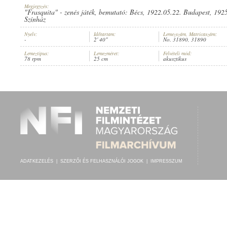
Megjegyzés:
"Frasquita" - zenés játék, bemutató: Bécs, 1922.05.22. Budapest, 192
Színház
Nyelv:
Időtartam:
Lemezszám, Matricaszám:
-
2' 40"
No. 31890, 31890
BOHÉME-ORCHESTER
ELŐADÓ:
Lemeztípus:
Lemezméret:
Felvételi mód:
78 rpm
25 cm
akusztikus
ADATKEZELÉS
|
SZERZŐI ÉS FELHASZNÁLÓI JOGOK
|
IMPRESSZUM