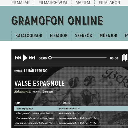
FILMALAP
FILMARCHÍVUM
MAFILM
FILMLABOR
00:00
00:00
LEHÁR FERENC
SZERZŐ:
Valse espagnole
Kulcsszavak:
operett
frasquita
CÍM
ELŐADÓ
Valse espagnole
Bohéme-Orchester
KERINGŐ
Schatz ich bitt' dich komm heut Nacht
Bohéme-Orchester
MŰFAJ:
Was machst du mit dem Knie, lieber Hans?
ismeretlen énekes, Bohéme-Orchester
Die schöne Adrienne hat eine Hochantenne
ismeretlen énekes, Bohéme-Orchester