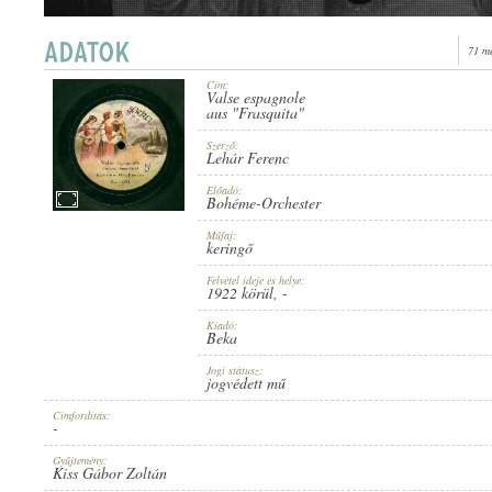
71 m
Cím:
Valse espagnole
1922 KÖRÜL
aus "Frasquita"
MEGJELENÉS IDEJE:
Szerző:
Lehár Ferenc
Előadó:
Bohéme-Orchester
Műfaj:
keringő
BEKA
KIADÓ:
Felvétel ideje és helye:
1922 körül
, -
Kiadó:
Beka
Jogi státusz:
jogvédett mű
Címfordítás:
-
NO. 31890
LEMEZSZÁM:
Gyűjtemény:
Kiss Gábor Zoltán