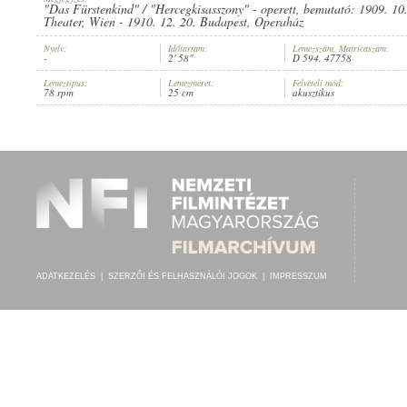
"Das Fürstenkind" / "Hercegkisasszony" - operett, bemutató: 1909. 10
Theater, Wien - 1910. 12. 20. Budapest, Operaház
Nyelv:
Időtartam:
Lemezszám, Matricaszám:
-
2' 58"
D 594, 47758
Lemeztípus:
Lemezméret:
Felvételi mód:
BERKES BÉLA IFJ. CIGÁNYZENEKARA
78 rpm
25 cm
akusztikus
ELŐADÓ:
ADATKEZELÉS
|
SZERZŐI ÉS FELHASZNÁLÓI JOGOK
|
IMPRESSZUM