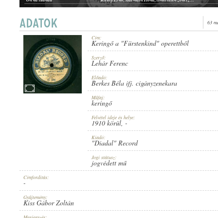
63 m
Cím:
Keringő a "Fürstenkind" operettből
1910 KÖRÜL
MEGJELENÉS IDEJE:
Szerző:
Lehár Ferenc
Előadó:
Berkes Béla ifj. cigányzenekara
Műfaj:
keringő
Felvétel ideje és helye:
"DIADAL" RECORD
1910 körül
, -
KIADÓ:
Kiadó:
"Diadal" Record
Jogi státusz:
jogvédett mű
Címfordítás:
-
D 594
LEMEZSZÁM:
Gyűjtemény:
Kiss Gábor Zoltán
Megjegyzés: