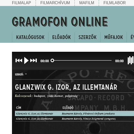
FILMALAP
FILMARCHÍVUM
MAFILM
FILMLABOR
00:00
00:00
-
SZERZŐ:
Glanzwix G. Izor, az illemtanár
Kulcsszavak:
budapest
zsidó humor
polgárság
CÍM
ELŐADÓ
Glanzwix G. Izor, az illemtanár
Baumann Károly, Fővárosi Orfeum zenekara
KUPLÉ
Glanzwix G. Izor, az illemtanár
Baumann Károly, Vincze Zsigmond (zongora)
MŰFAJ: