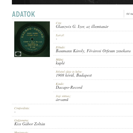
64 m
Cím:
Glanzwix G. Izor, az illemtanár
1908 KÖRÜL
MEGJELENÉS IDEJE:
Szerző:
-
Előadó:
Baumann Károly
,
Fővárosi Orfeum zenekara
Műfaj:
kuplé
Felvétel ideje és helye:
DACAPO-RECORD
1908 körül
, Budapest
KIADÓ:
Kiadó:
Dacapo-Record
Jogi státusz:
árvamű
Címfordítás:
-
O-5114.
LEMEZSZÁM:
Gyűjtemény:
Kiss Gábor Zoltán
Megjegyzés: