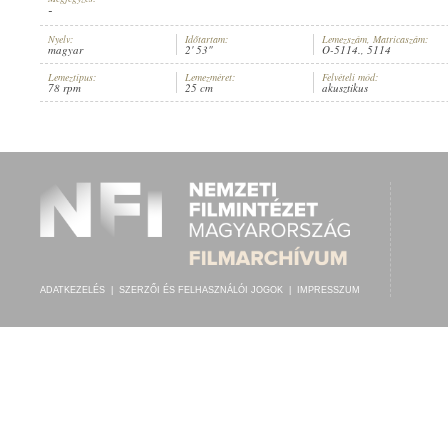
-
Nyelv:
Időtartam:
Lemezszám, Matricaszám:
magyar
2' 53"
O-5114., 5114
Lemeztípus:
Lemezméret:
Felvételi mód:
78 rpm
25 cm
akusztikus
BAUMANN KÁROLY
,
FŐVÁROSI ORFEUM ZENEKARA
ELŐADÓ:
ADATKEZELÉS
|
SZERZŐI ÉS FELHASZNÁLÓI JOGOK
|
IMPRESSZUM