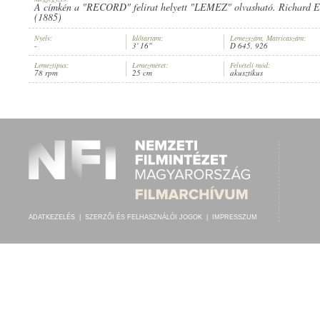
A címkén a "RECORD" felirat helyett "LEMEZ" olvasható. Richard E
(1885)
Nyelv:
Időtartam:
Lemezszám, Matricaszám:
-
3' 16"
D 645, 926
Lemeztípus:
Lemezméret:
Felvételi mód:
ISMERETLEN ZENEKAR
78 rpm
25 cm
akusztikus
ELŐADÓ:
ADATKEZELÉS
|
SZERZŐI ÉS FELHASZNÁLÓI JOGOK
|
IMPRESSZUM