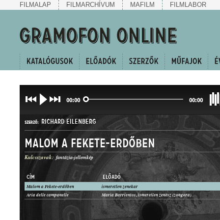
FILMALAP
FILMARCHÍVUM
MAFILM
FILMLABOR
00:00
00:00
RICHARD EILENBERG
SZERZŐ:
Malom a Fekete-erdőben
Kulcsszavak:
fantázia-jellemkép
CÍM
ELŐADÓ
Malom a Fekete-erdőben
ismeretlen zenekar
HANGKÉP
Aria delle campanelle
Maria Barrientos, ismeretlen zenész (zongora)
MŰFAJ: