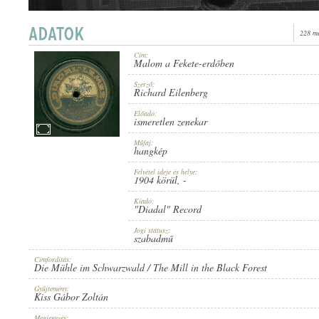
228 me
Cím:
Malom a Fekete-erdőben
1904 KÖRÜL
MEGJELENÉS IDEJE:
Szerző:
Richard Eilenberg
Előadó:
ismeretlen zenekar
Műfaj:
hangkép
Felvétel ideje és helye:
"DIADAL" RECORD
1904 körül
, -
KIADÓ:
Kiadó:
"Diadal" Record
Jogi státusz:
szabadmű
Címfordítás:
Die Mühle im Schwarzwald / The Mill in the Black Forest
D 645
LEMEZSZÁM:
Gyűjtemény:
Kiss Gábor Zoltán
Megjegyzés: