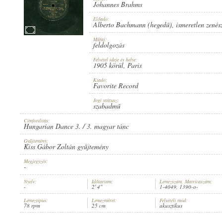
Johannes Brahms
Előadó:
Alberto Bachmann (hegedű)
,
ismeretlen zenés
Műfaj:
feldolgozás
1905 KÖRÜL
MEGJELENÉS IDEJE:
Felvétel ideje és helye:
1905 körül
, Paris
Kiadó:
Favorite Record
Jogi státusz:
szabadmű
Címfordítás:
FAVORITE RECORD
KIADÓ:
Hungarian Dance 3. / 3. magyar tánc
Gyűjtemény:
Kiss Gábor Zoltán gyűjtemény
Megjegyzés:
-
Nyelv:
Időtartam:
Lemezszám, Matricaszám:
-
2' 4"
1-4049, 1390-o-
1-4049
LEMEZSZÁM:
Lemeztípus:
Lemezméret:
Felvételi mód:
78 rpm
25 cm
akusztikus