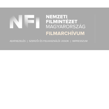
ALBERTO BACHMANN (HEGEDŰ)
,
ISMERETLEN ZENÉSZ (ZONGORA)
ELŐADÓ:
ADATKEZELÉS
|
SZERZŐI ÉS FELHASZNÁLÓI JOGOK
|
IMPRESSZUM