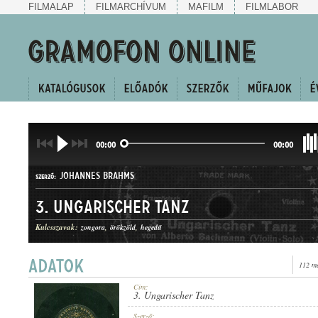
FILMALAP
FILMARCHÍVUM
MAFILM
FILMLABOR
00:00
00:00
JOHANNES BRAHMS
SZERZŐ:
3. Ungarischer Tanz
Kulcsszavak:
zongora
örökzöld
hegedű
112 me
FELDOLGOZÁS
MŰFAJ:
Cím:
3. Ungarischer Tanz
Szerző: