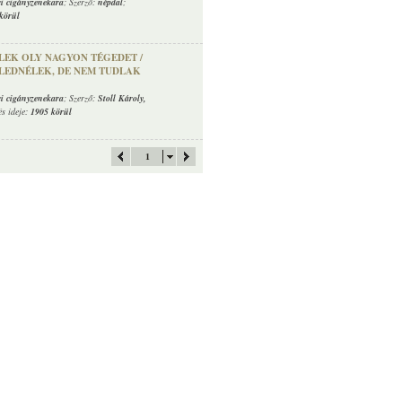
ci cigányzenekara
; Szerző:
népdal
;
körül
TLEK OLY NAGYON TÉGEDET /
LEDNÉLEK, DE NEM TUDLAK
ci cigányzenekara
; Szerző:
Stoll Károly
,
és ideje:
1905 körül
1