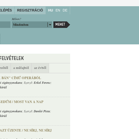
ELÉPÉS
REGISZTRÁCIÓ
HU
EN
DE
Miben?
Mindenben
rzőtől
a műfajból
az évből
K BÁN" CÍMŰ OPERÁBÓL
ci cigányzenekara
; Szerző:
Erkel Ferenc
;
körül
EDŰM / MOST VAN A NAP
ci cigányzenekara
; Szerző:
Dankó Pista
;
körül
ZT ÜZENTE / NE SÍRJ, NE SÍRJ