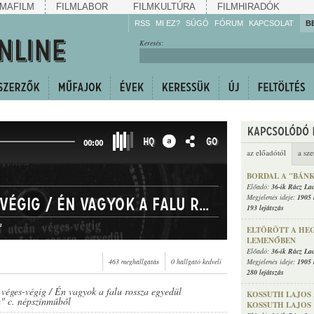
MAFILM
FILMLABOR
FILMKULTÚRA
FILMHIRADÓK
RSS
MI EZ?
SÚGÓ
FÓRUM
KAPCSOLAT
B
Hallgassa!
Keresés:
Gyarapítsa!
Kövesse!
Ossza meg!
HQ
GO
00:00
az előadótól
a sze
BORDAL A "BÁN
Előadó:
36-ik Rácz La
Megjelenés ideje:
1905 
A Csap utcán véges-végig / Én vagyok a falu rossza egyedül
193 lejátszás
a
ELTÖRÖTT A HEG
LEMENŐBEN
Előadó:
36-ik Rácz La
463 meghallgatás
0 hallgató kedveli
Megjelenés ideje:
1905 
280 lejátszás
véges-végig / Én vagyok a falu rossza egyedül
KOSSUTH LAJOS A
a" c. népszínműből
KOSSUTH LAJOS