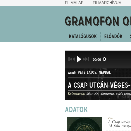
FILMALAP
FILMARCHÍVUM
00:00
PETE LAJOS
,
NÉPDAL
SZERZŐ:
Kulcsszavak:
falusi élet
népszínmű
a falu rossz
HALLGATÓEGYVELEG
MŰFAJ:
Cím:
A Csap utcán 
"A falu rossz