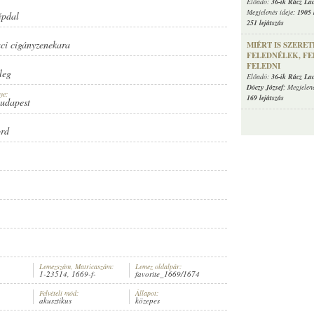
Előadó:
36-ik Rácz La
Megjelenés ideje:
1905 
épdal
251 lejátszás
ci cigányzenekara
MIÉRT IS SZERE
FELEDNÉLEK, FE
FELEDNI
leg
Előadó:
36-ik Rácz La
Dóczy József
; Megjelen
ye:
169 lejátszás
Budapest
ord
Lemezszám, Matricaszám:
Lemez oldalpár:
1-23514, 1669-f-
favorite_1669/1674
Felvételi mód:
Állapot:
akusztikus
közepes