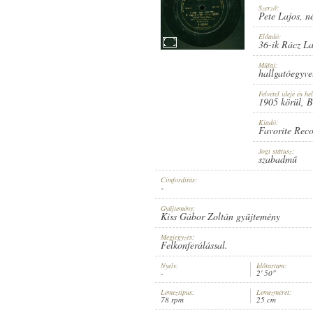
Szerző:
Pete Lajos
,
n
Előadó:
36-ik Rácz La
Műfaj:
1905 KÖRÜL
MEGJELENÉS IDEJE:
hallgatóegyve
Felvétel ideje és hel
1905 körül
, 
Kiadó:
Favorite Rec
Jogi státusz:
szabadmű
FAVORITE RECORD
KIADÓ:
Címfordítás:
-
Gyűjtemény:
Kiss Gábor Zoltán gyűjtemény
Megjegyzés:
Felkonferálással.
Nyelv:
Időtartam:
-
2' 50"
1-23514
LEMEZSZÁM:
Lemeztípus:
Lemezméret:
78 rpm
25 cm