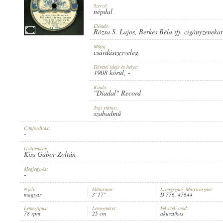
Szerző:
népdal
Előadó:
Rózsa S. Lajos
,
Berkes Béla ifj. cigányzeneka
Műfaj:
1908 KÖRÜL
MEGJELENÉS IDEJE:
csárdásegyveleg
Felvétel ideje és helye:
1908 körül
, -
Kiadó:
"Diadal" Record
Jogi státusz:
szabadmű
"DIADAL" RECORD
KIADÓ:
Címfordítás:
-
Gyűjtemény:
Kiss Gábor Zoltán
Megjegyzés:
-
Nyelv:
Időtartam:
Lemezszám, Matricaszám:
magyar
3' 17"
D 776, 47644
D 776
LEMEZSZÁM:
Lemeztípus:
Lemezméret:
Felvételi mód:
78 rpm
25 cm
akusztikus