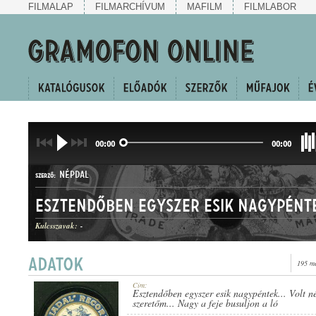
FILMALAP
FILMARCHÍVUM
MAFILM
FILMLABOR
00:00
00:00
NÉPDAL
SZERZŐ:
Kulcsszavak:
-
195 me
CSÁRDÁSEGYVELEG
MŰFAJ:
Cím:
Esztendőben egyszer esik nagypéntek... Volt n
szeretőm... Nagy a feje busuljon a ló