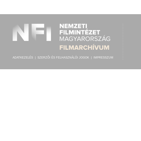
RÓZSA S. LAJOS
,
BERKES BÉLA IFJ. CIGÁNYZENEKARA
ELŐADÓ:
ADATKEZELÉS
|
SZERZŐI ÉS FELHASZNÁLÓI JOGOK
|
IMPRESSZUM