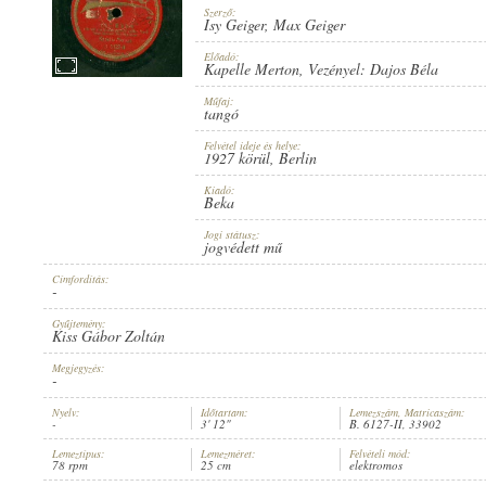
Szerző:
Isy Geiger
,
Max Geiger
Előadó:
Kapelle Merton
, Vezényel:
Dajos Béla
Műfaj:
1927 KÖRÜL
MEGJELENÉS IDEJE:
tangó
Felvétel ideje és helye:
1927 körül
, Berlin
Kiadó:
Beka
Jogi státusz:
jogvédett mű
BEKA
KIADÓ:
Címfordítás:
-
Gyűjtemény:
Kiss Gábor Zoltán
Megjegyzés:
-
Nyelv:
Időtartam:
Lemezszám, Matricaszám:
-
3' 12"
B. 6127-II, 33902
B. 6127-II
LEMEZSZÁM:
Lemeztípus:
Lemezméret:
Felvételi mód:
78 rpm
25 cm
elektromos