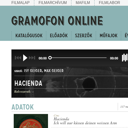
FILMALAP
FILMARCHÍVUM
MAFILM
FILMLABOR
00:00
00:00
ISY GEIGER
,
MAX GEIGER
SZERZŐ:
Hacienda
Kulcsszavak:
-
117 me
TANGÓ
MŰFAJ:
Cím:
Hacienda
Ich will nur küssen deinen weissen Arm