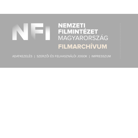
KAPELLE MERTON
, VEZÉNYEL:
DAJOS BÉLA
ELŐADÓ:
ADATKEZELÉS
|
SZERZŐI ÉS FELHASZNÁLÓI JOGOK
|
IMPRESSZUM