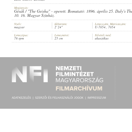
Megjegyzés:
Gésák / "The Geisha" - operett. Bemutató: 1896. április 25. Daly's Th
10. 16. Magyar Színház.
Nyelv:
Időtartam:
Lemezszám, Matricaszám:
magyar
2' 24"
U-7054., 7054
PARLAGI KORNÉLIA
,
PINTÉR IMRE
,
KIRÁLY SZÍNHÁZ ZENEKARA
, VEZÉ
ELŐADÓ:
Lemeztípus:
Lemezméret:
Felvételi mód:
78 rpm
25 cm
akusztikus
ADATKEZELÉS
|
SZERZŐI ÉS FELHASZNÁLÓI JOGOK
|
IMPRESSZUM