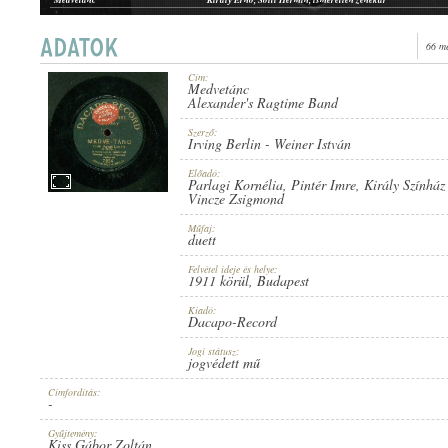
Medvetánc
Banda Marci ifj. cigányzenekara
Medvetánc
Király Ernő, Berkes Béla ifj. cigányzenekara
66 m
Cím:
Medvetánc
1911 KÖRÜL
Alexander's Ragtime Band
MEGJELENÉS IDEJE:
Szerző:
Irving Berlin
-
Weiner István
Előadó:
Parlagi Kornélia
,
Pintér Imre
,
Király Színház
Vincze Zsigmond
Műfaj:
duett
DACAPO-RECORD
KIADÓ:
Felvétel ideje és helye:
1911 körül
, Budapest
Kiadó:
Dacapo-Record
Jogi státusz:
jogvédett mű
Címfordítás:
U-7054.
-
LEMEZSZÁM:
Gyűjtemény:
Kiss Gábor Zoltán