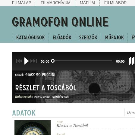
FILMALAP
FILMARCHÍVUM
MAFILM
FILMLABOR
00:00
00:00
GIACOMO PUCCINI
SZERZŐ:
Részlet a Toscából
Kulcsszavak:
opera
tosca
műfeldogozás
154 me
OPERARÉSZLET
MŰFAJ:
Cím:
Részlet a Toscából
Szerző: