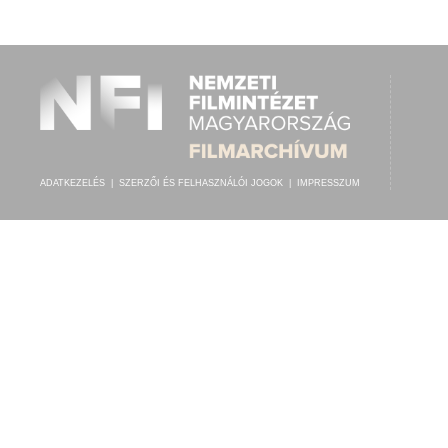
BERKES BÉLA IFJ. CIGÁNYZENEKARA
ELŐADÓ:
ADATKEZELÉS
|
SZERZŐI ÉS FELHASZNÁLÓI JOGOK
|
IMPRESSZUM