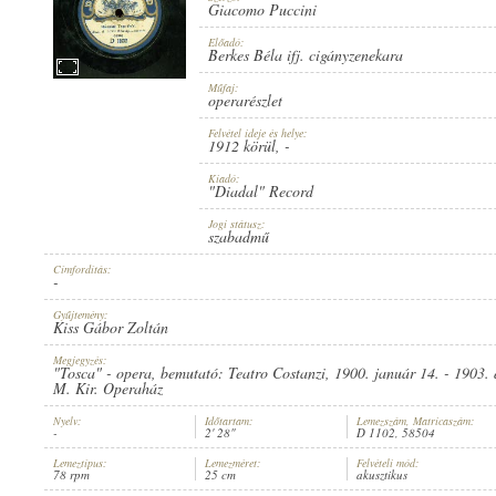
Giacomo Puccini
Előadó:
Berkes Béla ifj. cigányzenekara
Műfaj:
operarészlet
1912 KÖRÜL
MEGJELENÉS IDEJE:
Felvétel ideje és helye:
1912 körül
, -
Kiadó:
"Diadal" Record
Jogi státusz:
szabadmű
Címfordítás:
"DIADAL" RECORD
KIADÓ:
-
Gyűjtemény:
Kiss Gábor Zoltán
Megjegyzés:
"Tosca" - opera, bemutató: Teatro Costanzi, 1900. január 14. - 1903.
M. Kir. Operaház
Nyelv:
Időtartam:
Lemezszám, Matricaszám:
-
2' 28"
D 1102, 58504
D 1102
LEMEZSZÁM:
Lemeztípus:
Lemezméret:
Felvételi mód:
78 rpm
25 cm
akusztikus