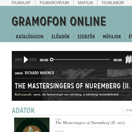
FILMALAP
FILMARCHÍVUM
MAFILM
FILMLABOR
00:00
00:00
RICHARD WAGNER
SZERZŐ:
The Mastersingers of Nuremberg (II.
Kulcsszavak:
opera
die meistersinger von nürnberg
a nürnbergi mesterdalnokok
12 m
OPERARÉSZLET
MŰFAJ:
Cím:
The Mastersingers of Nuremberg (II. rész)
Szerző: