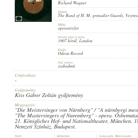
Richard Wagner
Előadó:
The Band of H. M. grenadier Guards
, Vezény
Műfaj:
operarészlet
1907 KÖRÜL
MEGJELENÉS IDEJE:
Felvétel ideje és helye:
1907 körül
, London
Kiadó:
Odeon Record
Jogi státusz:
szabadmű
Címfordítás:
ODEON RECORD
KIADÓ:
-
Gyűjtemény:
Kiss Gábor Zoltán gyűjtemény
Megjegyzés:
"Die Meistersinger von Nürnberg" / "A nürnbergi mest
"The Mastersingers of Nuremberg" - opera. Ősbemutat
21. Königliches Hof- und Nationaltheater, München. 1
NO. 66312.
LEMEZSZÁM:
Nemzeti Színház, Budapest.
Nyelv:
Időtartam:
Lemezszám, Matricaszám: