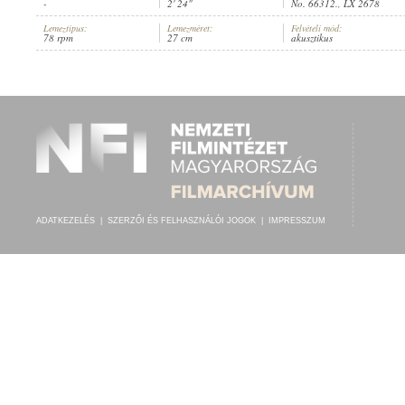
-
2' 24"
No. 66312., LX 2678
Lemeztípus:
Lemezméret:
Felvételi mód:
78 rpm
27 cm
akusztikus
THE BAND OF H. M. GRENADIER GUARDS
, VEZÉNYEL:
A. WILLIAMS
ELŐADÓ:
ADATKEZELÉS
|
SZERZŐI ÉS FELHASZNÁLÓI JOGOK
|
IMPRESSZUM