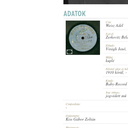
Cím:
Weisz Adél
1910 KÖRÜL
MEGJELENÉS IDEJE:
Szerző:
Zerkovitz Bél
Előadó:
Virágh Jenő
,
Műfaj:
kuplé
Felvétel ideje és hel
BABY-RECORD
1910 körül
, -
KIADÓ:
Kiadó:
Baby-Record
Jogi státusz:
jogvédett mű
Címfordítás:
-
NO. 686.
LEMEZSZÁM:
Gyűjtemény:
Kiss Gábor Zoltán
Megjegyzés: