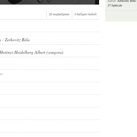
Szerző:
Zerkovitz Béla
27 lejátszás
26 meghallgatás
0 hallgató kedveli
a
-
Zerkovitz Béla
Hetényi-Heidelberg Albert (zongora)
ye: