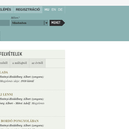
ELÉPÉS
REGISZTRÁCIÓ
HU
EN
DE
Miben?
Mindenben
rzőtől
a műfajból
az évből
LADA
Hetényi-Heidelberg Albert (zongora)
;
 Megjelenés ideje:
1910 körül
J LENNI
Hetényi-Heidelberg Albert (zongora)
;
berg Albert
-
Mérei Adolf
; Megjelenés
Ő BORDÓ PONGYOLÁBAN
Hetényi-Heidelberg Albert (zongora)
;