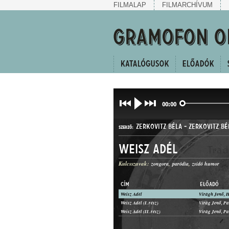
FILMALAP
FILMARCHÍVUM
00:00
ZERKOVITZ BÉLA
-
ZERKOVITZ BÉ
SZERZŐ:
Weisz Adél
Kulcsszavak:
zongora
paródia
zsidó humor
CÍM
ELŐADÓ
Weisz Adél
KUPLÉ
Weisz Adél (I. rész)
MŰFAJ:
Weisz Adél (II. rész)