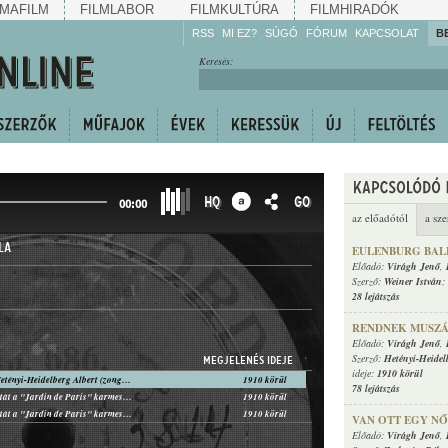
MAFILM
FILMLABOR
FILMKULTÚRA
FILMHIRADÓK
RSS
MI EZ?
SÚGÓ
FÓRUM
KAPCSOLAT
B
Hallgassa!
Keresés:
Gyarapítsa!
Kövesse!
Ossza meg!
HQ
GO
00:00
az előadótól
a sze
LA
EULENBURG BAL
Előadó:
Virágh Jenő
,
Szerző:
Weiner István
;
28 lejátszás
RENDNEK MUSZÁ
Előadó:
Virágh Jenő
,
Szerző:
Hetényi-Heidel
MEGJELENÉS IDEJE
ideje:
1910 körül
Virágh Jenő, Hetényi-Heidelberg Albert (zongora)
1910 körül
78 lejátszás
Virág Jenő, Patát a "Jardin de Paris" karmestere (zongora)
1910 körül
Virág Jenő, Patát a "Jardin de Paris" karmestere (zongora)
1910 körül
VAN OTT EGY N
Előadó:
Virágh Jenő
,