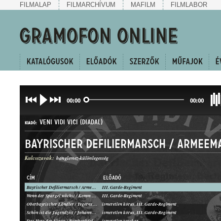
FILMALAP
FILMARCHÍVUM
MAFILM
FILMLABOR
00:00
00:00
VENI VIDI VICI (DIADAL)
KIADÓ:
Kulcsszavak:
hanglemez-különlegesség
CÍM
ELŐADÓ
Bayrischer Defiliermarsch / Armeemarsch Nr. 116
III. Garde-Regiment
D 403
Wenn der Spargel wächst / Komm hilf mir mal die Rolle drehn
III. Garde-Regiment
LEMEZSZÁM:
Oberbayrischer Ländler / Tegernseer Ländler
ismeretlen kórus, III. Garde-Regiment
Schön ist die Jugendzeit / Johannes hat sein Hut
ismeretlen kórus, III. Garde-Regiment
Das Herz der Ninon / Bombenfidel
ismeretlen zenekar