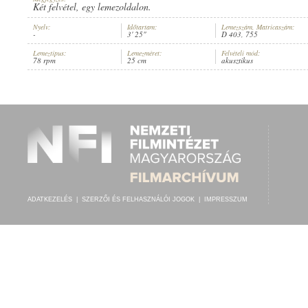
Két felvétel, egy lemezoldalon.
Nyelv:
Időtartam:
Lemezszám, Matricaszám:
-
3' 25"
D 403, 755
Lemeztípus:
Lemezméret:
Felvételi mód:
78 rpm
25 cm
akusztikus
1910 KÖRÜL
MEGJELENÉS IDEJE:
ADATKEZELÉS
|
SZERZŐI ÉS FELHASZNÁLÓI JOGOK
|
IMPRESSZUM