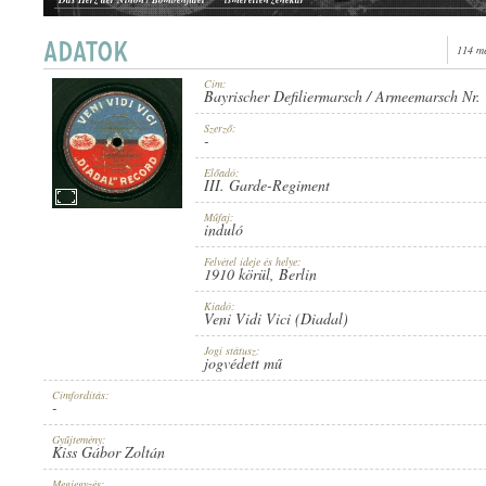
Des Negers Vergnügen / Die Choristen
ismeretlen zenekar
114 me
Cím:
Bayrischer Defiliermarsch / Armeemarsch Nr.
III. GARDE-REGIMENT
ELŐADÓ:
Szerző:
-
Előadó:
III. Garde-Regiment
Műfaj:
induló
Felvétel ideje és helye:
-
1910 körül
, Berlin
SZERZŐ:
Kiadó:
Veni Vidi Vici (Diadal)
Jogi státusz:
jogvédett mű
Címfordítás:
-
INDULÓ
MŰFAJ:
Gyűjtemény:
Kiss Gábor Zoltán
Megjegyzés: