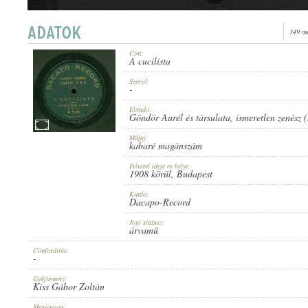
349 me
Cím:
A cucilista
1908 KÖRÜL
MEGJELENÉS IDEJE:
Szerző:
-
Előadó:
Göndör Aurél és társulata
,
ismeretlen zenész 
Műfaj:
kabaré magánszám
Felvétel ideje és helye:
DACAPO-RECORD
1908 körül
, Budapest
KIADÓ:
Kiadó:
Dacapo-Record
Jogi státusz:
árvamű
Címfordítás:
-
O-5126.
LEMEZSZÁM:
Gyűjtemény:
Kiss Gábor Zoltán
Megjegyzés: