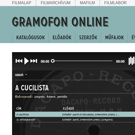
FILMALAP
FILMARCHÍVUM
MAFILM
FILMLABOR
00:00
00:00
-
SZERZŐ:
A cucilista
Kulcsszavak:
zongora
humor
paródia
CÍM
ELŐADÓ
A cucilista
Göndör Aurél és társulata, ismeretlen zenész (zongora)
KABARÉ MAGÁNSZÁM
Az ablakpucoló
Göndör Aurél, ismeretlen zenész (zongora)
MŰFAJ: