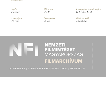
-
Nyelv:
Időtartam:
Lemezszám, Matricaszám:
magyar
2' 55"
O-5126., 5126
Lemeztípus:
Lemezméret:
Felvételi mód:
78 rpm
25 cm
akusztikus
GÖNDÖR AURÉL ÉS TÁRSULATA
,
ISMERETLEN ZENÉSZ (ZONGORA)
ELŐADÓ:
ADATKEZELÉS
|
SZERZŐI ÉS FELHASZNÁLÓI JOGOK
|
IMPRESSZUM