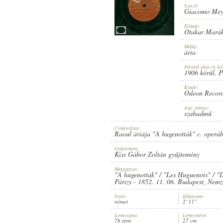
Szerző:
Giacomo Mey
Előadó:
Otakar Mará
Műfaj:
1906 KÖRÜL
MEGJELENÉS IDEJE:
ária
Felvétel ideje és hel
1906 körül
, 
Kiadó:
Odeon Recor
Jogi státusz:
szabadmű
ODEON RECORD
KIADÓ:
Címfordítás:
Raoul áriája "A hugenották" c. operá
Gyűjtemény:
Kiss Gábor Zoltán gyűjtemény
Megjegyzés:
"A hugenották" / "Les Huguenots" / "
Párizs - 1852. 11. 06. Budapest, Nemze
Nyelv:
Időtartam:
NO. 38387.
LEMEZSZÁM:
német
2' 11"
Lemeztípus:
Lemezméret:
78 rpm
27 cm