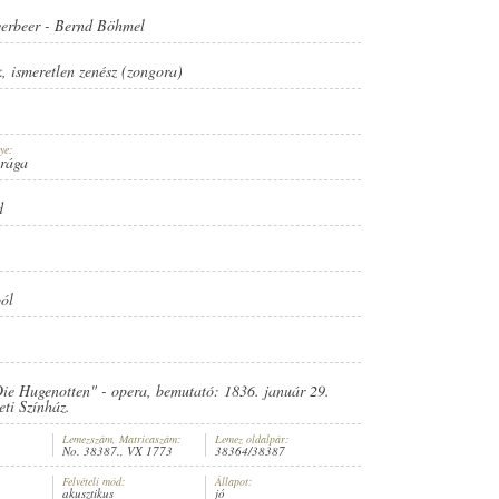
erbeer
-
Bernd Böhmel
k
,
ismeretlen zenész (zongora)
ye:
Prága
d
ból
Die Hugenotten" - opera, bemutató: 1836. január 29.
ti Színház.
Lemezszám, Matricaszám:
Lemez oldalpár:
No. 38387., VX 1773
38364/38387
Felvételi mód:
Állapot:
akusztikus
jó