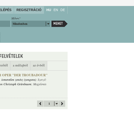
ELÉPÉS
REGISZTRÁCIÓ
HU
EN
DE
Miben?
Mindenben
rzőtől
a műfajból
az évből
ER OPER "DER TROUBADOUR"
,
ismeretlen zenész (zongora)
; Szerző:
nn Christoph Grünbaum
; Megjelenés
1