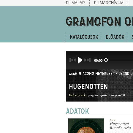
FILMALAP
FILMARCHÍVUM
00:00
GIACOMO MEYERBEER
-
BERND 
SZERZŐ:
Hugenotten
Kulcsszavak:
zongora
opera
a hugenották
ÁRIA
MŰFAJ:
Cím:
Hugenotten
Raoul's Aria