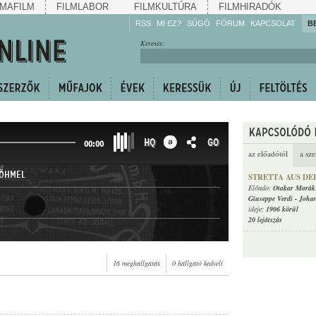
MAFILM
FILMLABOR
FILMKULTÚRA
FILMHIRADÓK
RSS
MI EZ?
SÚGÓ
FÓRUM
KAPCSOLAT
B
Hallgassa!
Keresés:
Gyarapítsa!
Kövesse!
Ossza meg!
HQ
GO
00:00
az előadótól
a sze
BÖHMEL
STRETTA AUS D
Előadó:
Otakar Marák
Giuseppe Verdi
-
Joha
ideje:
1906 körül
20 lejátszás
16 meghallgatás
0 hallgató kedveli