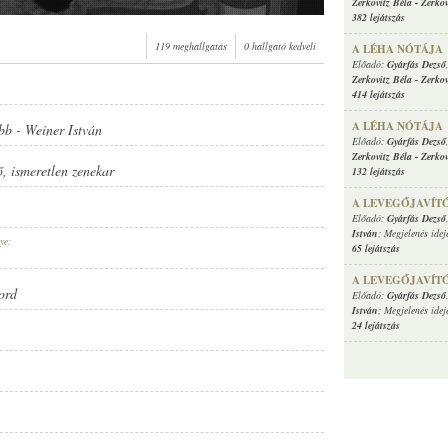
Zerkovitz Béla
-
Zerkov
382 lejátszás
119 meghallgatás
0 hallgató kedveli
A LÉHA NÓTÁJA
Előadó:
Gyárfás Dezső
Zerkovitz Béla
-
Zerkov
414 lejátszás
A LÉHA NÓTÁJA
bb
-
Weiner István
Előadó:
Gyárfás Dezső
Zerkovitz Béla
-
Zerkov
ő
,
ismeretlen zenekar
132 lejátszás
A LEVEGŐJAVÍTÓ 
Előadó:
Gyárfás Dezső
István
; Megjelenés idej
ye:
65 lejátszás
A LEVEGŐJAVÍTÓ 
ord
Előadó:
Gyárfás Dezső
István
; Megjelenés idej
24 lejátszás