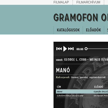
FILMALAP
FILMARCHÍVUM
00:00
GEORGE L. COBB
-
WEINER ISTV
SZERZŐ:
Manó
Kulcsszavak:
humor
paródia
ragtime-korszak
CÍM
ELŐADÓ
Manó
Gyárfás Dezső,
KUPLÉ
Libellen-Tänze: Dixie-Land
Orchester Pol
MŰFAJ: