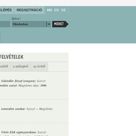
ELÉPÉS
REGISZTRÁCIÓ
HU
EN
DE
Miben?
Mindenben
rzőtől
a műfajból
az évből
,
Schindler József (zongora)
; Szerző:
eretlen szerző
; Megjelenés ideje:
1906
,
ismeretlen zenekar
; Szerző:
-
; Megjelenés
,
Vörös Elek cigányzenekara
; Szerző: