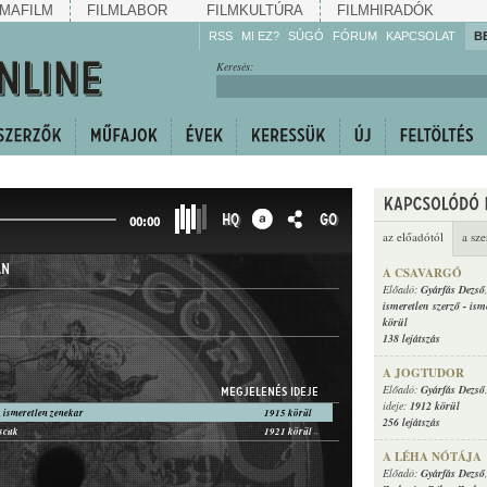
MAFILM
FILMLABOR
FILMKULTÚRA
FILMHIRADÓK
RSS
MI EZ?
SÚGÓ
FÓRUM
KAPCSOLAT
B
Hallgassa!
Keresés:
Gyarapítsa!
Kövesse!
Ossza meg!
HQ
GO
00:00
az előadótól
a sze
ÁN
A CSAVARGÓ
Előadó:
Gyárfás Dezső
ismeretlen szerző
-
ism
körül
138 lejátszás
A JOGTUDOR
Előadó:
Gyárfás Dezső
MEGJELENÉS IDEJE
ideje:
1912 körül
 ismeretlen zenekar
1915 körül
256 lejátszás
iscuk
1921 körül
A LÉHA NÓTÁJA
Előadó:
Gyárfás Dezső