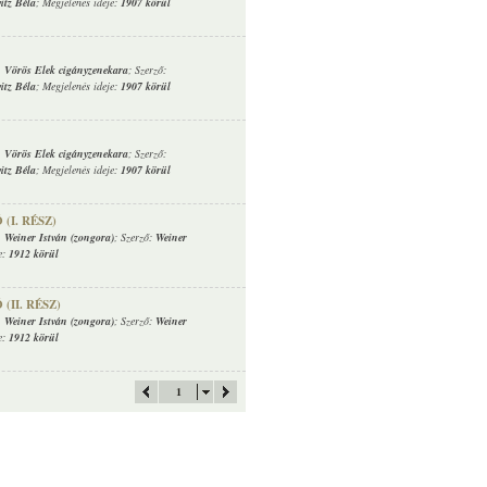
itz Béla
; Megjelenés ideje:
1907 körül
,
Vörös Elek cigányzenekara
; Szerző:
itz Béla
; Megjelenés ideje:
1907 körül
,
Vörös Elek cigányzenekara
; Szerző:
itz Béla
; Megjelenés ideje:
1907 körül
(I. RÉSZ)
,
Weiner István (zongora)
; Szerző:
Weiner
e:
1912 körül
(II. RÉSZ)
,
Weiner István (zongora)
; Szerző:
Weiner
e:
1912 körül
1