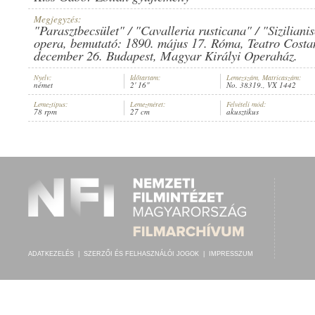
Megjegyzés:
"Parasztbecsület" / "Cavalleria rusticana" / "Sizilian
opera, bemutató: 1890. május 17. Róma, Teatro Costan
december 26. Budapest, Magyar Királyi Operaház.
LEO SLEZAK
,
ISMERETLEN ZENÉSZ (ZONGORA)
ELŐADÓ:
Nyelv:
Időtartam:
Lemezszám, Matricaszám:
német
2' 16"
No. 38319., VX 1442
Lemeztípus:
Lemezméret:
Felvételi mód:
78 rpm
27 cm
akusztikus
ADATKEZELÉS
|
SZERZŐI ÉS FELHASZNÁLÓI JOGOK
|
IMPRESSZUM