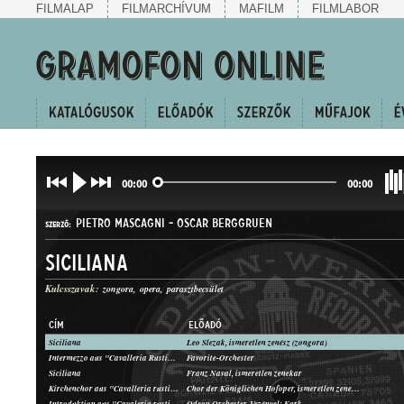
FILMALAP
FILMARCHÍVUM
MAFILM
FILMLABOR
00:00
00:00
PIETRO MASCAGNI
-
OSCAR BERGGRUEN
SZERZŐ:
Siciliana
Kulcsszavak:
zongora
opera
parasztbecsület
CÍM
ELŐADÓ
Siciliana
Leo Slezak, ismeretlen zenész (zongora)
ÁRIA
Intermezzo aus "Cavalleria Rusticana"
Favorite-Orchester
MŰFAJ:
Siciliana
Franz Naval, ismeretlen zenekar
Kirchenchor aus "Cavalleria rusticana"
Chor der Königlichen Hofoper, ismeretlen zenekar
Introduktion aus "Cavaleria rusticana"
Odeon Orchester, Vezényel: Kark