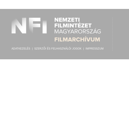
GYÁRFÁS DEZSŐ
,
FŐVÁROSI ORFEUM ZENEKARA
ELŐADÓ:
ADATKEZELÉS
|
SZERZŐI ÉS FELHASZNÁLÓI JOGOK
|
IMPRESSZUM