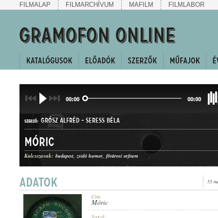
FILMALAP
FILMARCHÍVUM
MAFILM
FILMLABOR
00:00
00:00
GRÓSZ ALFRÉD
-
SERESS BÉLA
SZERZŐ:
Móric
Kulcsszavak:
budapest
zsidó humor
fővárosi orfeum
55 m
KUPLÉ
MŰFAJ:
Cím:
Móric
Szerző: