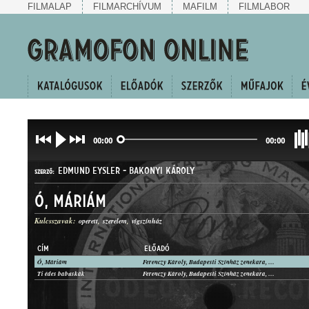
FILMALAP
FILMARCHÍVUM
MAFILM
FILMLABOR
00:00
00:00
EDMUND EYSLER
-
BAKONYI KÁROLY
SZERZŐ:
Ó, Máriám
Kulcsszavak:
operett
szerelem
vígszínház
CÍM
ELŐADÓ
Ó, Máriám
Ferenczy Károly, Budapesti Színház zenekara, Vezényel: Huber Miksa
OPERETTBETÉT
Ti édes babuskák
Ferenczy Károly, Budapesti Színház zenekara, Vezényel: Huber Miksa
MŰFAJ: