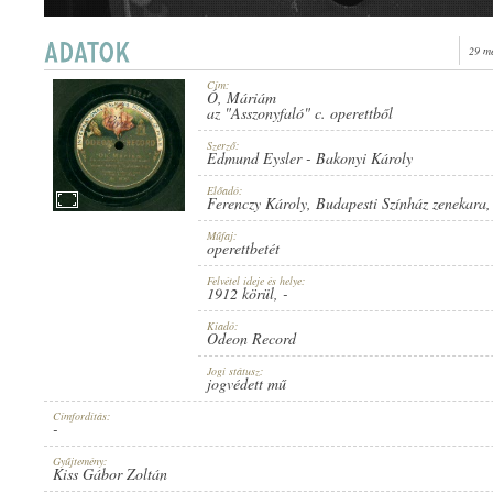
29 m
Cím:
Ó, Máriám
1912 KÖRÜL
az "Asszonyfaló" c. operettből
MEGJELENÉS IDEJE:
Szerző:
Edmund Eysler
-
Bakonyi Károly
Előadó:
Ferenczy Károly
,
Budapesti Színház zenekara
,
Műfaj:
operettbetét
ODEON RECORD
KIADÓ:
Felvétel ideje és helye:
1912 körül
, -
Kiadó:
Odeon Record
Jogi státusz:
jogvédett mű
Címfordítás:
-
NO. 15767.
LEMEZSZÁM:
Gyűjtemény:
Kiss Gábor Zoltán