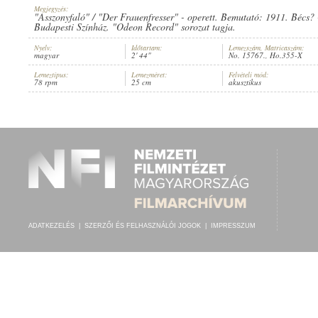
Megjegyzés:
"Asszonyfaló" / "Der Frauenfresser" - operett. Bemutató: 1911. Bécs? 
Budapesti Színház. "Odeon Record" sorozat tagja.
Nyelv:
Időtartam:
Lemezszám, Matricaszám:
magyar
2' 44"
No. 15767., Ho.355-X
FERENCZY KÁROLY
,
BUDAPESTI SZÍNHÁZ ZENEKARA
, VEZÉNYEL:
H
ELŐADÓ:
Lemeztípus:
Lemezméret:
Felvételi mód:
78 rpm
25 cm
akusztikus
ADATKEZELÉS
|
SZERZŐI ÉS FELHASZNÁLÓI JOGOK
|
IMPRESSZUM