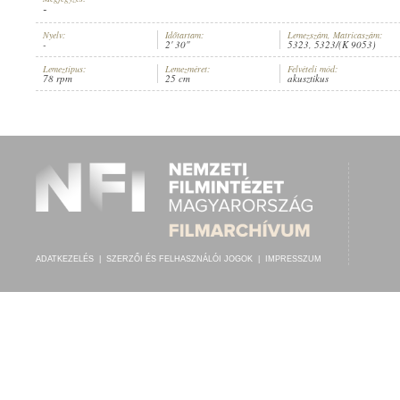
-
Nyelv:
Időtartam:
Lemezszám, Matricaszám:
-
2' 30"
5323, 5323/(K 9053)
Lemeztípus:
Lemezméret:
Felvételi mód:
78 rpm
25 cm
akusztikus
KAPELLE DER EISENBAHNER
ELŐADÓ:
ADATKEZELÉS
|
SZERZŐI ÉS FELHASZNÁLÓI JOGOK
|
IMPRESSZUM