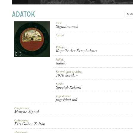
41 m
Cím:
Signalmarsch
1910 KÖRÜL
MEGJELENÉS IDEJE:
Szerző:
-
Előadó:
Kapelle der Eisenbahner
Műfaj:
induló
Felvétel ideje és helye:
SPECIAL-REKORD
1910 körül
, -
KIADÓ:
Kiadó:
Special-Rekord
Jogi státusz:
jogvédett mű
Címfordítás:
Marche Signal
5323
LEMEZSZÁM:
Gyűjtemény:
Kiss Gábor Zoltán
Megjegyzés: