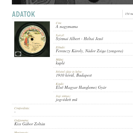
154 me
Cím:
A nagymama
1910 KÖRÜL
MEGJELENÉS IDEJE:
Szerző:
Szirmai Albert
-
Heltai Jenő
Előadó:
Ferenczy Károly
,
Nádor Zsiga (zongora)
Műfaj:
kuplé
Felvétel ideje és helye:
ELSŐ MAGYAR HANGLEMEZ GYÁR
1910 körül
, Budapest
KIADÓ:
Kiadó:
Első Magyar Hanglemez Gyár
Jogi státusz:
jogvédett mű
Címfordítás:
-
2656
LEMEZSZÁM:
Gyűjtemény:
Kiss Gábor Zoltán
Megjegyzés: