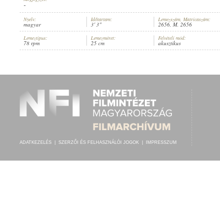
-
Nyelv:
Időtartam:
Lemezszám, Matricaszám:
magyar
3' 3"
2656, M. 2656
Lemeztípus:
Lemezméret:
Felvételi mód:
78 rpm
25 cm
akusztikus
FERENCZY KÁROLY
,
NÁDOR ZSIGA (ZONGORA)
ELŐADÓ:
ADATKEZELÉS
|
SZERZŐI ÉS FELHASZNÁLÓI JOGOK
|
IMPRESSZUM