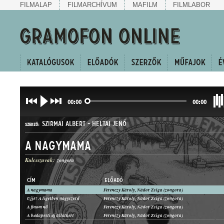
FILMALAP
FILMARCHÍVUM
MAFILM
FILMLABOR
00:00
00:00
SZIRMAI ALBERT
-
HELTAI JENŐ
SZERZŐ:
A nagymama
Kulcsszavak:
zongora
CÍM
ELŐADÓ
A nagymama
Ferenczy Károly, Nádor Zsiga (zongora)
KUPLÉ
Ujjé! A ligetben nagyszerű
Ferenczy Károly, Nádor Zsiga (zongora)
MŰFAJ:
A finom nő
Ferenczy Károly, Nádor Zsiga (zongora)
A budapesti új állatkert
Ferenczy Károly, Nádor Zsiga (zongora)