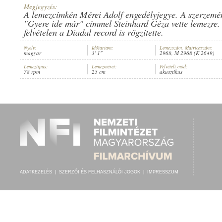
Megjegyzés:
A lemezcímkén Mérei Adolf engedélyjegye. A szerzemé
"Gyere ide már" címmel Steinhard Géza vette lemezre.
felvételen a Diadal record is rögzítette.
Nyelv:
Időtartam:
Lemezszám, Matricaszám:
SOLTI HERMIN
,
ISMERETLEN ZENEKAR
ELŐADÓ:
magyar
3' 1"
2968, M 2968 (K 2649)
Lemeztípus:
Lemezméret:
Felvételi mód:
78 rpm
25 cm
akusztikus
ADATKEZELÉS
|
SZERZŐI ÉS FELHASZNÁLÓI JOGOK
|
IMPRESSZUM