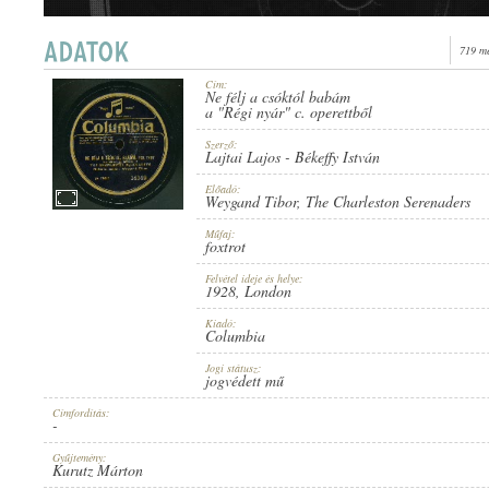
719 me
Cím:
Ne félj a csóktól babám
1928
a "Régi nyár" c. operettből
MEGJELENÉS IDEJE:
Szerző:
Lajtai Lajos
-
Békeffy István
Előadó:
Weygand Tibor
,
The Charleston Serenaders
Műfaj:
foxtrot
COLUMBIA
KIADÓ:
Felvétel ideje és helye:
1928
, London
Kiadó:
Columbia
Jogi státusz:
jogvédett mű
Címfordítás:
-
14149
LEMEZSZÁM:
Gyűjtemény:
Kurutz Márton