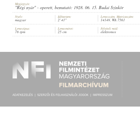
Megjegyzés:
"Régi nyár" - operett, bemutató: 1928. 06. 15. Budai Színkör
Nyelv:
Időtartam:
Lemezszám, Matricaszám:
magyar
2' 41"
14149, WA 7561
Lemeztípus:
Lemezméret:
Felvételi mód:
WEYGAND TIBOR
,
THE CHARLESTON SERENADERS
78 rpm
25 cm
elektromos
ELŐADÓ:
ADATKEZELÉS
|
SZERZŐI ÉS FELHASZNÁLÓI JOGOK
|
IMPRESSZUM