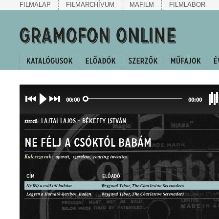
FILMALAP
FILMARCHÍVUM
MAFILM
FILMLABOR
00:00
00:00
LAJTAI LAJOS
-
BÉKEFFY ISTVÁN
SZERZŐ:
Ne félj a csóktól babám
Kulcsszavak:
operett
szerelem
roaring twenties
CÍM
ELŐADÓ
Ne félj a csóktól babám
Weygand Tibor, The Charleston Serenaders
FOXTROT
Legyen a Horváth-kertben, Budán
Weygand Tibor, The Charleston Serenaders
MŰFAJ: